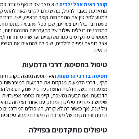
קוצר ראיה אצל ילדים
הוא מצב שכיח ואף מוגדר כמ
מתארכת מעבר לרגיל, מה שגורם לקרני האור להתמקד 
למנוע לחלוטין את התפתחות קוצר הראייה, ישנן דרכים
כשמדובר בילדים צעירים, שכן ככל שהבעיה מתפתחת מ
המודרניים כוללים שילוב של התערבויות התנהגותיות, 
אופטיים מתקדמים כמו משקפיים ועדשות מיוחדות ו/או
אצל רופאת עיניים לילדים, שיכולה להתאים את הטיפו
הראייה.
טיפול בחסימת דרכי הדמעות
חסימה בדרכי הדמעות
היא תופעה נפוצה בקרב תינ
תקין, דרכי הדמעות מנקזות את הדמעות המופרשות מ
מצטברות בשק וזולגות החוצה. עד גיל שנה, הטיפול המו
הדמעות. אם הבעיה נמשכת, קיימות מספר אפשרויות ט
שימוש בצינורית סיליקון זמנית, עם אחוזי הצלחה גבוה
גיל שנה, אך כאשר זה לא קורה, הטיפולים המודרניים מצ
התפתחות תקינה של מערכת הדמעות ולמנוע סיבוכים 
טיפולים מתקדמים בפזילה