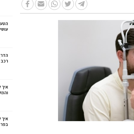
הטעו
עושי
הדרך
רכב
איך 
והמק
איך 
בפרו