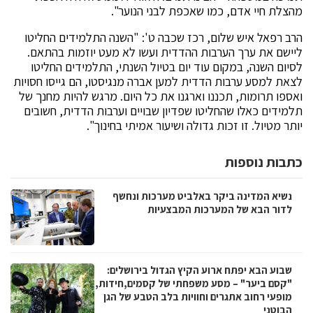
מהצלת חיי אדם, כמו שאכפת לבני הנוער".
הרב רפאל איש שלום, רכז שכבה ט': "השנה התלמידים החליטו
ליישם את ערך הערבות ההדדית ועשו לא מעט יוזמות בהתאם.
לסיום השנה, במקום עוד יום בטיול השנתי, התלמידים החליטו
לצאת למסע ערבות הדדית למען אברה מנגיסטו, הם גייסו חסויות
ואספו תרומות, תכננו וארגנו את כל היום. מרגש להיות מחנך של
תלמידים כאלו שהחליטו שפדיון שבויים וערבות הדדית, חשובים
יותר מטיול. זו זכות גדולה ושיעור אמיתי בחינוך".
כתבות נוספות
נשיא המדינה ביקר באלביט מערכות ונחשף
לדור הבא של המערכות המבצעיות
שבוע הבא יפתח ארוע הקיץ הגדול בירושלים:
"קסם ביער" – מסע משפחתי של קסמים,חידות,
מופעי רחוב אתגרים וחוויות בלב הטבע של הגן
הבוטני