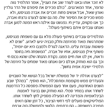
לא זוכר אותו ובאנו לעורר שוב את העניין", אומר התלמיד נווה
טרופר, אחד המארגנים. "כולם מכירים את סיפורם של הדר גולדין
ואורון שאול, אבל אנשים פחות זוכרים את אברה מנגיסטו, ולא
ממש מכירים את הסיפור שלו. מה גם שהם לצערנו נרצחו ואברה,
כך אנו מקווים, עדיין חי. נפגשנו עם אילנה ראש המטה למען אברה
ואנחנו עובדים איתם בשיתוף פעולה".
התלמידים עובדים בשיתוף פעולה מלא גם עם משפחת מנגיסטו,
שמתרגשת מאוד מהיוזמה וחלק מבניה יגיעו לארוע. "שנים לא
פשוטות עוברות עלינו. הדאגה לגורלו ולמצבו היא יום-יומית",
משתף אילן מנגיסטו, אחיו של אברה. "המשפחה חיה בחוסר
ודאות, אין לנו אות חיים ממנו. נקודת ההנחה שלנו שהוא נכנס חי
וכך גם הוא מוחזק אצלם כיום ואנחנו מאוד שמחים על היוזמה של
תלמידי ישיבת אמית נחשון".
"לצערנו אוזלת יד של ממשלת ישראל בכל הנושא של השבויים
והנעדרים ממש מקוממת ומתסכלת", הוא מוסיף. "במהלך שבע
השנים האחרונות, פעם אחר פעם הממשלה פספסה כל הזדמנות
לשחרר אותו במחיר סמלי. הוא מוחזק שם בניגוד לאמנות
הבינלאומיות והמדינה לא הפעילה מספיק לחץ לשחרר אותו.
הפוליטיקאים פועלים לפי רחשי הציבור, כל זמן שהם רואים
תמיכה במשפחה – הם נרתמים. הלוואי ולממשלה היה אכפת