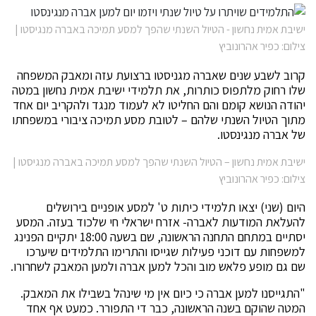
ישיבת אמית נחשון - הטיול השנתי שהפך למסע תמיכה באברה מנגיסטו |
צילום: כפיר אהרונוביץ
קרוב לשבע שנים שאברה מגניסטו ברצועת עזה ומאבק המשפחה
שלו רחוק מלתפוס כותרות, את תלמידי ישיבת אמית נחשון במטה
יהודה הנושא קומם והם החליטו לא לעמוד מנגד ולהקריב יום אחד
מתוך הטיול השנתי שלהם – לטובת מסע תמיכה ציבורי במשפחתו
של אברה מנגינסטו.
ישיבת אמית נחשון – הטיול השנתי שהפך למסע תמיכה באברה מנגיסטו |
צילום: כפיר אהרונוביץ
היום (שני) יצאו תלמידי כיתות ט' למסע אופניים בירושלים
להעלאת המודעות לאברה- אזרח ישראלי חי שלכוד בעזה. המסע
יסתיים במתחם התחנה הראשונה, שם בשעה 18:00 יתקיים הפנינג
למשפחות עם דוכני פעילות שגייסו והתרימו התלמידים שיערכו
שם גם מופע פלאש מוב והכל למען אברה ולמען המאבק לשחרורו.
"התגייסנו למען אברה כי כיום אין מי שינהל בשבילו את המאבק.
המטה שהוקם בשנה הראשונה, כבר די התפורר. כמעט אף אחד