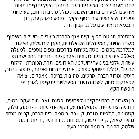
לתת מענה לצרכי הצעירים בעיר. במהלך הקיץ יתקיימו מאות
אירועים לצעירים ברחבי השכונות כולל מסיבות רחוב, פעילויות
וסיורים. שיא האירועים בסוף הקיץ – מופע פארק ענק בגן
העצמאות ואירועים על גג קניון הדר.
במסגרת חגיגות הקיץ יקיים אגף החברה בעיריית ירושלים בשיתוף
משרד החינוך, המינהלים הקהילתיים, הקרן לירושלים, האיגוד
למלחמה בסמים, מטה בטיחות בדרכים וגופים נוספים, למעלה
מ-350 אירועים רבים ומגוונים ואטרקציות ייחודיות בהם ישתתפו
עשרות אלפי בני נוער ירושלמי. האירועים, תחת הכותרת "לילות
לבנים", יכללו משחקי ספורט, אירועי תרבות ואמנות, מופעי בידור,
דיסקו ומחול חברה, סרטים, מסיבות בריכה, מאכלים, יציאה
לפארקים מחוץ לשכונה ועוד. הפעילויות יתקיימו לאורך ימי
חופשת הקיץ.
בין השכונות בהם יתקיימו האירועים: פסגת-זאב, נווה יעקב, רמות,
הגבעה הצרפתית, שמואל הנביא, בקעה-תלפיות הר-חומה, גילה,
קטמונים, תלפיות מזרח, ק. יובל, רוממה, בית הכרם, קריית מנחם
גבעת שאול, קריית משה, בשכונות מזרח העיר, רמות, רמת
שלמה, הר נוף, רוממה ומרכז העיר.