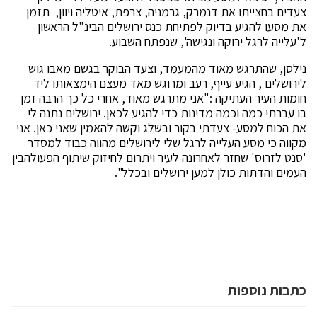
צעדים בחצייתו את דנמרק, גרמניה, צרפת, איטליה ויוון, תזמן
את מסעו להגיע בדיוק לפתיחת כנס ירושלים הבינ"ל הראשון
ל'עלייה לרגל ירוקה ונגישה', שנפתח השבוע.
נילסן, שהתרגש מאוד מהמעמד, וצעד הבוקר בגשם מאבו גוש
לירושלים , הגיע עייף, רעב ומרוגש מאד מעצם הימצאותו ליד
חומות העיר העתיקה :"אני מתרגש מאוד, אחרי כל כך הרבה זמן
בו עברתי כמה וכמה מדינות כדי להגיע לכאן. ירושלים נתנה לי
את הכוח למסע- צעדתי בקור ובשלג וקשה להאמין שאני כאן. אני
מקווה כי מסע העלייה לרגל שלי לירושלים מהווה כבוד למסדר
'סנט לזרוס' שחזר לאחרונה לעיר ויתרום לחיזוק שיתוף הפעולהבין
העמים והדתות כולן למען ירושלים ובכלל".
כתבות נוספות