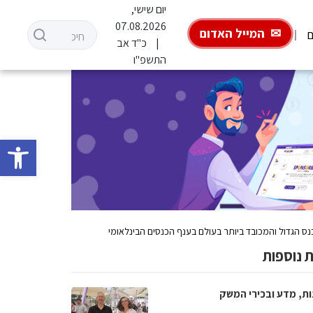
יום שישי,
07.08.2026
המייל האדום
ם
כ"ד אב
התשפ"ו
פתח סרגל 
 נוספות
ות, מדע ובכירי המשק