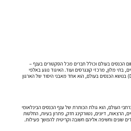
ום הכנסים בעולם וכולל חברים מכל הסקטורים בענף –
ם, בתי מלון, מרכזי קונגרסים ועוד. האיגוד נוגע באלפי
ארגונים ועשרות אלפי אנשים. שיתוף הידע (DATABASE) בנושא הכנסים בעולם, הוא אחד מאבני היסוד של הארגון
בעיר אחרת ברחבי העולם, הוא גולת הכותרת של ענף הכנסים הבינלאומי
הסקטורים ל-4 ימים של מפגשים, הרצאות, דיונים, נטוורקינג חזק, פתרון בעיות, החלטות
דים שונים וחשיפה אליהם חשובה וקריטית להמשך פעילות.