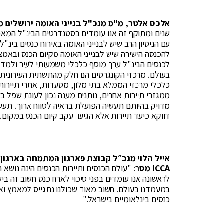
אלכס אלטר, מ"מ מנכ"ל בנייני האומה ירושלים מ
שנים ומתוקף זה אנו עומדים בסטנדרטים הבינ"ל המאפי
עם הניסיון הרב שיש לבנייני האומה באירוח כנסים בינ
להכנסה הישירה שיש לבנייני האומה מקיום הכנס ובאמצע
לכנסים הבינ"ל ערך מוסף כלכלי משמעותי לעיר ולמדינ
בעולם. מרכזי הקונגרסים הם חלק מהתשתית העירונית 
כלכלי מרכזי הממלא בתי מלון, מסעדות, אתרי תיירות, 
ממגזרי תיירות אחרים, נותנים מענה נכון לעונת שפל בת
מדויק בהיותם תעשיה הפועלת בראיה לטווח ארוך. תעשי
דווקא כיעד תיירות אלא הגיעו עקב קיום הכנס במקום. 
אייל הלוי מנכ״ל קבוצת פארגון המתמחה בארגון כ
ICCA
מסר
: "עולם הכנסים ותיירות הכנסים הינה נושא
לראשונה אנו עומדים בפני סיכוי לארח כנס חשוב זה בי
במעמדנו בעולם. חשוב מאוד שכולנו נתגייס למאמץ ואי
כנסים בינלאומיים בישראל."