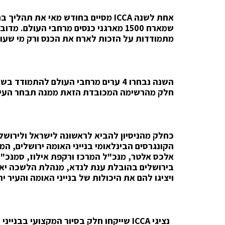
אחת לשנה
ICCA
מסיים בחודש מאי את תהליך בח
מתמודדות על הזכות לארח את הכנס ורק מי שעומ
השנה נבחרו 4 ערים מרחבי העולם להתמו
חלק מהרשימה המכובדת הזאת ממנה תבחר העיר ה
כחלק מהניסיון להביא לראשונה לישראל ולירושל
הקונגרסים הבינלאומי בנייני האומה ירושלים, ה
אלכס אלטר, מנכ"ל המרכז ורקפת אילוז, סמנכ"
בירושלים בהובלת ענת לנדא, מנהלת הלשכה יאר
ויציגו להם את היכולות של בנייני האומה והעיר 
נציגי
ICCA
שייקחו חלק בסיור המקצועי בבנייני ה