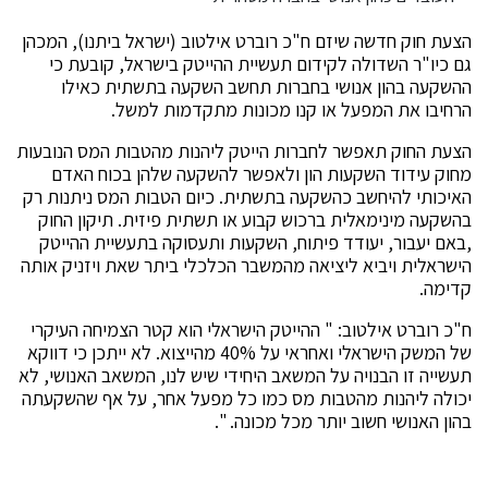
הצעת חוק חדשה שיזם ח"כ רוברט אילטוב (ישראל ביתנו), המכהן
גם כיו"ר השדולה לקידום תעשיית ההייטק בישראל, קובעת כי
ההשקעה בהון אנושי בחברות תחשב השקעה בתשתית כאילו
הרחיבו את המפעל או קנו מכונות מתקדמות למשל.
הצעת החוק תאפשר לחברות הייטק ליהנות מהטבות המס הנובעות
מחוק עידוד השקעות הון ולאפשר להשקעה שלהן בכוח האדם
האיכותי להיחשב כהשקעה בתשתית. כיום הטבות המס ניתנות רק
בהשקעה מינימאלית ברכוש קבוע או תשתית פיזית. תיקון החוק
,באם יעבור, יעודד פיתוח, השקעות ותעסוקה בתעשיית ההייטק
הישראלית ויביא ליציאה מהמשבר הכלכלי ביתר שאת ויזניק אותה
קדימה.
ח"כ רוברט אילטוב: " ההייטק הישראלי הוא קטר הצמיחה העיקרי
של המשק הישראלי ואחראי על 40% מהייצוא. לא ייתכן כי דווקא
תעשייה זו הבנויה על המשאב היחידי שיש לנו, המשאב האנושי, לא
יכולה ליהנות מהטבות מס כמו כל מפעל אחר, על אף שהשקעתה
בהון האנושי חשוב יותר מכל מכונה. ".