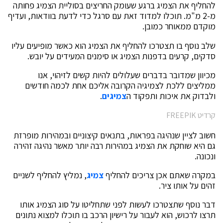
להחליף את הצמיג ברגע שעומק החריצים בסוליית הצמיג פחותה
מ-2 מ"מ. תוכלו למדוד זאת עם סרגל כדי לדעת בוודאות, ועדיף
מוקדם ממאוחר כמובן.
שלב נוסף בו תצטרכו להחליף את הצמיג הוא כאשר מופיעים עליו
סדקים, קרעים בדפנות הצמיג או סימנים המעידים על יובש.
מכיוון שמדובר בדברים שעלולים להיות קשים לזיהוי, אנו
ממליצים ללכת לצמיגיה הקרובה אליכם אחת לכמה חודשים
ולבדוק את איכות ותפקוד ה
צמיגים
.
קרדיט FREEPIK
חשוב לציין שנהיגה בפראות, בתנאים קיצוניים ובמהירות מופרזת
גם היא שוחקת את הצמיג במהירות רבה יותר מאשר נהיגה זהירה
ונכונה.
במקרה שאתם אכן צריכים להחליף
צמיג
, נמליץ להחליף לשניים
זהים על אותו ציר.
דבר נוסף שתצטרכו לעשות לפני שתחליטו על סוג הצמיג אותו
תרצו לרכוש, הוא לעבור על רישיון הרכב בו תוכלו למצוא נתונים