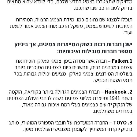
מדויקים שתצטרכו בצמיג החדש שלכם, כדי לוודא שהוא מתאים
בדיוק לסוג הרכב שברשותכם.
תוכלו למצוא שם נתונים כמו: מידת הצמיג הרצויה, המהירות
המירבית לשימוש בצמיג, משקל הרכב אותו הצמיג אמור לשאת
ועוד.
ישנן חברות רבות בשוק המייצרות צמיגים, אך ביניהן
מספר חברות מובילות ואיכותיות:
1.Falken
– חברה אשר נוסדה ביפן. צמיגי פאלקן הוכיחו את
עצמם במבחנים רבים, ונחשבים כיום לצמיגים המוכרים ביותר
בעולמות המירוצים. צמיגי פאלקן מציעים יכולות גבוהות בכל
תנאי השטח והכביש.
2. Hankook –
חברת הצמיגים הגדולה ביותר בקוריאה, הוקמה
בשנת 1941 ומייצרת מליוני צמיגים בשנה לרחבי העולם. הצמיגים
של הנקוק ידועים כצמיגים בעלי רמת איכות גבוהה מאוד,
במחירים משתלמים.
3. TOYO –
החברה המועדפת על חובבי הספורט המוטורי, מותג
בוטיק יוקרתי המשתייך לקונצרן מיצובישי העולמית מיפן.