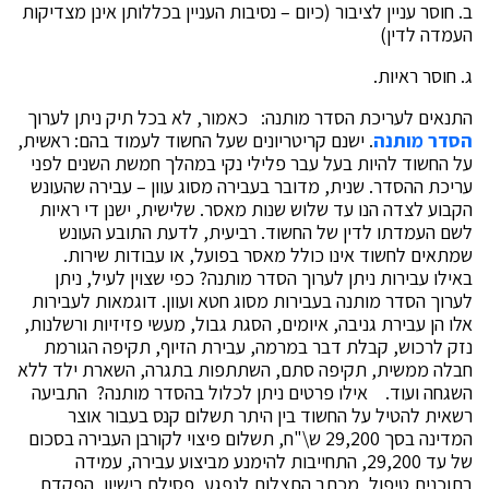
ב. חוסר עניין לציבור (כיום – נסיבות העניין בכללותן אינן מצדיקות
העמדה לדין)
ג. חוסר ראיות.
התנאים לעריכת הסדר מותנה: כאמור, לא בכל תיק ניתן לערוך
הסדר מותנה
. ישנם קריטריונים שעל החשוד לעמוד בהם: ראשית,
על החשוד להיות בעל עבר פלילי נקי במהלך חמשת השנים לפני
עריכת ההסדר. שנית, מדובר בעבירה מסוג עוון – עבירה שהעונש
הקבוע לצדה הנו עד שלוש שנות מאסר. שלישית, ישנן די ראיות
לשם העמדתו לדין של החשוד. רביעית, לדעת התובע העונש
שמתאים לחשוד אינו כולל מאסר בפועל, או עבודות שירות.
באילו עבירות ניתן לערוך הסדר מותנה? כפי שצוין לעיל, ניתן
לערוך הסדר מותנה בעבירות מסוג חטא ועוון. דוגמאות לעבירות
אלו הן עבירת גניבה, איומים, הסגת גבול, מעשי פזיזיות ורשלנות,
נזק לרכוש, קבלת דבר במרמה, עבירת הזיוף, תקיפה הגורמת
חבלה ממשית, תקיפה סתם, השתתפות בתגרה, השארת ילד ללא
השגחה ועוד. אילו פרטים ניתן לכלול בהסדר מותנה? התביעה
רשאית להטיל על החשוד בין היתר תשלום קנס בעבור אוצר
המדינה בסך 29,200 ש\"ח, תשלום פיצוי לקורבן העבירה בסכום
של עד 29,200, התחייבות להימנע מביצוע עבירה, עמידה
בתוכנית טיפול, מכתב התצלות לנפגע, פסילת רישיון, הפקדת