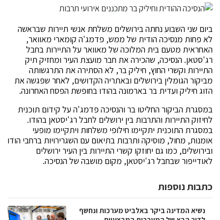
ביום שני השבוע נחתה בירושלים משלחת אנשי תיירות שבראשה
לא פחות מנסיכה הודית של ממש, פדמג'ה קומארי מאוואר,
האחראית מטעם בית המלוכה של מאוואר על התיירות בחבל
רג'סטאן. הנסיכה, שהכירה את חבר מועצת העיר ומחזיק תיק
התיירות וקשרי החוץ, חיליק בר, לא הסתירה את התרגשותה
מביקור הגומלין בירושלים ובאתריה הקדושים, לאחר שפגשה את
הזוג חיליק ועדית בר בארמונה בהודו בחופשת הפסח האחרונה.
במסגרת הביקור החליטו בר והנסיכה פדמג'ה על קידום תוכנית
לחיזוק התיירות והתרבות בין ירושלים לחבל רג'יסטאן בהודו.
במסגרת התוכנית יתקיימו חילופי משלחות ויתקיימו מופעי
אומנות, מחול, מוסיקה ותרבות בתיאום עם השגרירויות ברחבי הודו
ובירושלים, כמו גם יחוזקו קשרי התיירות בין העיר ירושלים
לאודייפור שבחבל רג'יסטאן, מקום מושבה של הנסיכה.
כתבות נוספות
נשיא המדינה ביקר באלביט מערכות ונחשף
לדור הבא של המערכות המבצעיות