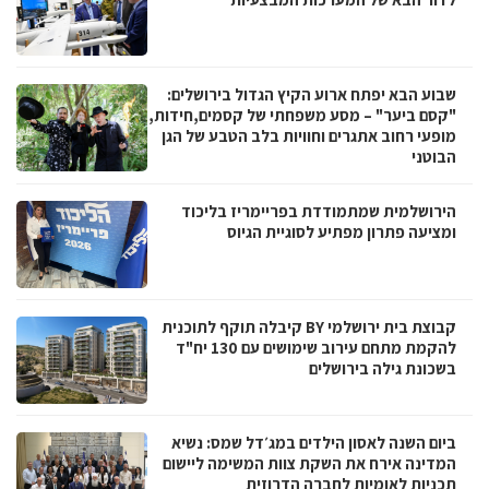
שבוע הבא יפתח ארוע הקיץ הגדול בירושלים:
"קסם ביער" – מסע משפחתי של קסמים,חידות,
מופעי רחוב אתגרים וחוויות בלב הטבע של הגן
הבוטני
הירושלמית שמתמודדת בפריימריז בליכוד
ומציעה פתרון מפתיע לסוגיית הגיוס
קבוצת בית ירושלמי BY קיבלה תוקף לתוכנית
להקמת מתחם עירוב שימושים עם 130 יח"ד
בשכונת גילה בירושלים
ביום השנה לאסון הילדים במג׳דל שמס: נשיא
המדינה אירח את השקת צוות המשימה ליישום
תכניות לאומיות לחברה הדרוזית