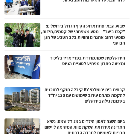
שבוע הבא יפתח ארוע הקיץ הגדול בירושלים:
"קסם ביער" – מסע משפחתי של קסמים,חידות,
מופעי רחוב אתגרים וחוויות בלב הטבע של הגן
הבוטני
הירושלמית שמתמודדת בפריימריז בליכוד
ומציעה פתרון מפתיע לסוגיית הגיוס
קבוצת בית ירושלמי BY קיבלה תוקף לתוכנית
להקמת מתחם עירוב שימושים עם 130 יח"ד
בשכונת גילה בירושלים
ביום השנה לאסון הילדים במג׳דל שמס: נשיא
המדינה אירח את השקת צוות המשימה ליישום
תכניות לאומיות לחברה הדרוזית