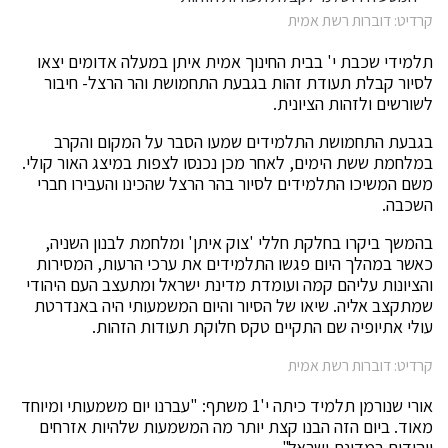
קרדיט: דוברות רשת אמית
תלמידי שכבת י' בבית החינוך אמית איתן במעלה אדומים יצאו
לסיור קבלת תעודת זהות בגבעת התחמושת והר הרצל- חיבור
לשורשים ולזהות הציונית.
בגבעת התחמושת התלמידים שמעו הסבר על המקום והקרב
במלחמת ששת הימים, לאחר מכן נכנסו לצפות במיצג האור קולי.
משם המשיכו התלמידים לסיור בהר הרצל שהכינו והעבירו חברי
השכבה.
בהמשך ביקרו בחלקת חללי 'צוק איתן' ומלחמת לבנון השניה,
כאשר במהלך היום פגשו התלמידים את ערכי הרעות, המסירות
והציונות עליהם קמה ועומדת מדינת ישראל ומתעצב העם היהודי
שמתקצב אליה. שיאו של הסיור והיום המשמעותי היה באנדרטת
עולי אתיופיה שם התקיים טקס חלוקת תעודות הזהות.
קרדיט: דוברות רשת אמית
אורי שנורמן תלמיד כיתה י'1 משתף: "עברנו יום משמעותי ומיוחד
מאוד. ביום הזה הבנו קצת יותר מה המשמעות שלהיות אזרחים
ויהודים במדינת ישראל".