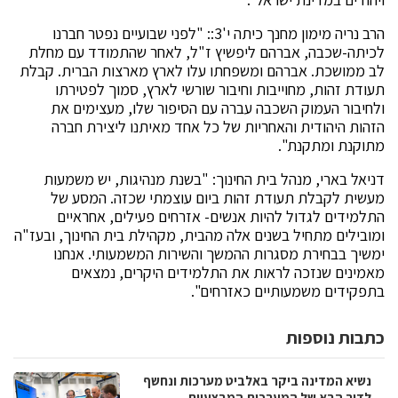
הרב נריה מימון מחנך כיתה י'3:: "לפני שבועיים נפטר חברנו
לכיתה-שכבה, אברהם ליפשיץ ז"ל, לאחר שהתמודד עם מחלת
לב ממושכת. אברהם ומשפחתו עלו לארץ מארצות הברית. קבלת
תעודת זהות, מחוייבות וחיבור שורשי לארץ, סמוך לפטירתו
ולחיבור העמוק השכבה עברה עם הסיפור שלו, מעצימים את
הזהות היהודית והאחריות של כל אחד מאיתנו ליצירת חברה
מתוקנת ומתקנת".
דניאל בארי, מנהל בית החינוך: "בשנת מנהיגות, יש משמעות
מעשית לקבלת תעודת זהות ביום עוצמתי שכזה. המסע של
התלמידים לגדול להיות אנשים- אזרחים פעילים, אחראיים
ומובילים מתחיל בשנים אלה מהבית, מקהילת בית החינוך, ובעז"ה
ימשיך בבחירת מסגרות ההמשך והשירות המשמעותי. אנחנו
מאמינים שנזכה לראות את התלמידים היקרים, נמצאים
בתפקידים משמעותיים כאזרחים".
כתבות נוספות
נשיא המדינה ביקר באלביט מערכות ונחשף
לדור הבא של המערכות המבצעיות