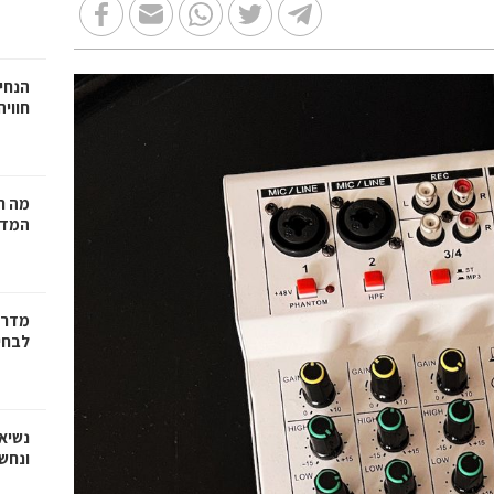
הנחיי
חווי
מה ח
המדר
מדריך
לבחי
נשיא
ונחש