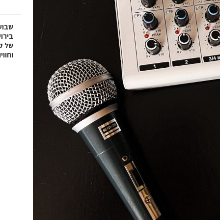
שבוע
בירו
של ק
וחווי