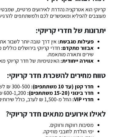
קריוקי הוא אטרקציה נהדרת לאירועים פרטיים, שמבטיחה
מעוצבים להפליא ומאפשרים לכם ולמשתתפים להרגיש כ
יתרונות של חדרי קריוקי:
פעילות מגבשת:
אין דרך טובה יותר לשבור את
אבזור מתקדם:
חדרי קריוקי בירושלים כוללים 
שירים ותאורה מותאמת.
אווירה ייחודית:
האינטימיות של חדר קריוקי מא
טווח מחירים להשכרת חדר קריוקי:
חדר קטן (עד 10 משתתפים):
300-500 ₪ לשעתיים.
חדר בינוני (15-20 משתתפים):
600-1,200 ₪ לשעתיים.
חדרי
VIP
:
החל מ-1,500 ₪ לערב, כולל שירותים נלווים כמו מזון ומשקאות.
לאילו אירועים מתאים חדר קריוקי?
מסיבות רווקות ורווקים.
ימי הולדת לחובבי מוזיקה.