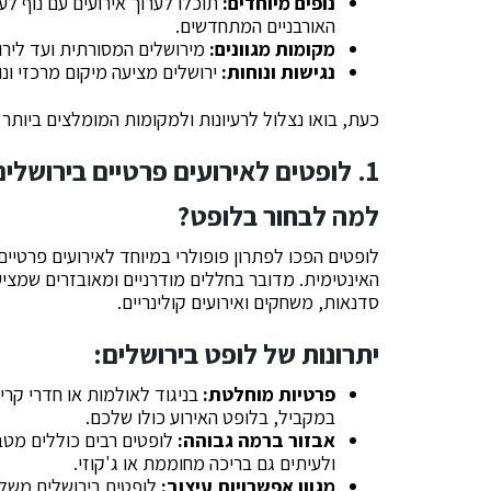
נופים מיוחדים:
תוכלו לערוך אירועים עם נוף לע
האורבניים המתחדשים.
מקומות מגוונים:
מירושלים המסורתית ועד לירוש
נגישות ונוחות:
ירושלים מציעה מיקום מרכזי ונ
כעת, בואו נצלול לרעיונות ולמקומות המומלצים ביותר ל
1. לופטים לאירועים פרטיים בירושלים
למה לבחור בלופט?
לופטים הפכו לפתרון פופולרי במיוחד לאירועים פרטיים
האינטימית. מדובר בחללים מודרניים ומאובזרים שמציעי
סדנאות, משחקים ואירועים קולינריים.
יתרונות של לופט בירושלים:
פרטיות מוחלטת:
בניגוד לאולמות או חדרי קרי
במקביל, בלופט האירוע כולו שלכם.
אבזור ברמה גבוהה:
לופטים רבים כוללים מטב
ולעיתים גם בריכה מחוממת או ג'קוזי.
מגוון אפשרויות עיצוב:
לופטים בירושלים משלבי