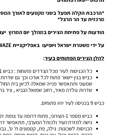
*
הרכבת הקלה תפעל בשני מקטעים לאורך המסל
מרכזית עד הר הרצל
*
הודעות על פתיחת הצירים במהלך יום המרוץ יעו
על ידי משטרת ישראל ויופיעו באפליקציית
WAZE
להלן הצירים הפתוחים בעיר
:
כל הכניסות לעיר מכל הצדדים פתוחות : כביש 1, כביש 443, עין כרם, גוש עציון וכביש מעלה אדומים.
כביש בגין יישאר פתוח לכל אורכו וכך גם שדרות
שמעוני ותתאפשר פנייה שמאלה לכיוון בית החולי
שדרות גולדה מאיר, רחוב שמואל הנביא , ציר בר 
כביש 9 בכניסה לעיר יהיו פתוחים.
כביש מספר 1-העירוני, פתוח דרומה עד צומת זקס.
גישה למזרח העיר ולכותל המערבי, תתאפשר דר
הכניסות לשכונות: גילה, פת, קטמונים ח' ט', גב
הכרם, קריית יובל, עיר גנים, קריית מנחם, רמת 