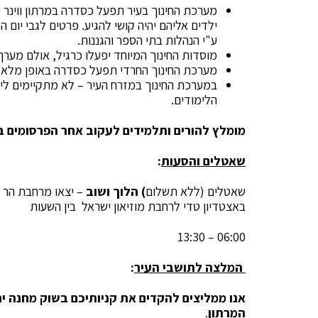
מערכת החינוך בעיר תפעל כסדרה במרתון ווינר 
ילדים אליהם יהיה קושי להגיע. פרטים לגבי יום ה
ע"י הנהלות בתי הספר והגננות.
מוסדות החינוך המיוחד יפעלו כרגיל, אולם מערך
מערכת החינוך החרדי תפעל כסדרה באופן מלא.
במערכת החינוך במזרח העיר – לא מתקיימים לימו
הלימודים.
מומלץ להורים ותלמידים לעקוב אחר הפרסומים בד
שאטלים והסעות
:
שאטלים (ללא תשלום
) הלוך ושוב
– יצאו מרחבת הר ה
באצטדיון טדי לרחבת מוזיאון ישראל בין השעות
06:00 – 13:30
המלצה לתושבי העיר
:
אנו ממליצים להקדים את קניותיכם בשוק מחנה יה
המרתון
.