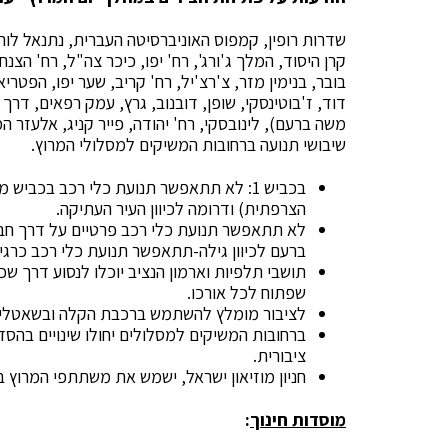
שדרות רופין, קמפוס האוניברסיטה העברית, נתנאל לורך
קרן היסוד, המלך ג'ורג', רח' יפו, כיכר צה"ל, רח' הצנח
בובר, בנימין מזר, צ'רצ'יל, רח' קריב, שער יפו, הפטר
דוד, ז'בוטינסקי, שופן, דובנוב, גרץ, עמק רפאים, דרך
משה ברעם), לינובסקי, רח' יהודה, פייר קניג, אלעזר המו
שיבושי תנועה ברחובות המשיקים למסלולי המרוץ.
הצרפתית) ודרומה לכיוון העיר העתיקה.
לא תתאפשר תנועת כלי רכב פרטיים על דרך חב
ברעם לכיוון גילה-תתאפשר תנועת כלי רכב כרגיל
תושבי תלפיות וארמון הנציב יוכלו לנסוע דרך שכונ
שפתוח לכל אורכו.
לציבור מומלץ להשתמש ברכבת הקלה ובשאטלים 
ברחובות המשיקים למסלולים יחולו שינויים בהסדר
ציבורית.
חניון מוזיאון ישראל, ישמש את משתתפי המרוץ ב
מוסדות חינוך
: