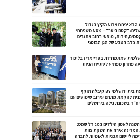
 הבא יפתח ארוע הקיץ הגדול
שלים: "קסם ביער" – מסע משפחתי
סמים,חידות, מופעי רחוב אתגרים
ות בלב הטבע של הגן הבוטני
שלמית שמתמודדת בפריימריז בליכוד
ה פתרון מפתיע לסוגיית הגיוס
קבוצת בית ירושלמי BY קיבלה תוקף
נית להקמת מתחם עירוב שימושים עם
 השנה לאסון הילדים במג׳דל שמס:
 המדינה אירח את השקת צוות
מה ליישום תכניות לאומיות לחברה