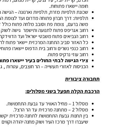
חומה יישארו פתוחות.
שכונת תלפיות מזרח, תלפיות וארנונה – הגישה 
תלפיות: דרך חברון פתוחה מדרום ועד לצומת הרח
משה ברעם, צומת פת וסובב מלחה פתוח כולל דר
רחוב אגריפס פתוח לתנועה ותישמר גישה לשוק מ
רחוב הנביאים פתוח משבטי ישראל ועד הדווידקה.
כל האזור סביב התחנה המרכזית יישאר פתוח לתנ
רחוב כנפי נשרים ורחוב בית הדפוס יישארו פתוחי
רחוב עוזי נרקיס פתוח.
צירי הגישה לבתי החולים בעיר יישארו פתוח
הכניסות לאזורי תעשייה – הר חוצבים, עטרות , ג
תחבורה ציבורית
הרכבת הקלה תפעל בשני מסלולים:
מסלול 1 – מחיל האוויר עד גבעת התחמושת.
מסלול 2 – מתחנה מרכזית עד הר הרצל.
שיעברו דרך מרכז העיר ושוק מחנה יהודה וקווים 69,56 דרך ירמיהו.