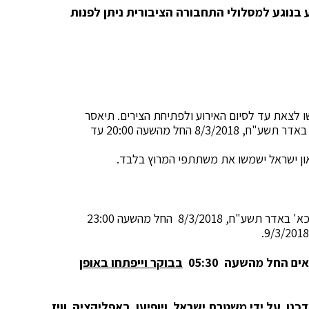
 בנוגע למסלולי התחבורה הציבורית ניתן לפנות
שו לצאת עד לסיום האירוע ולפתיחת הצירים. תיאסר
החניה ברח' יהודה משני צידיו – מיום חמישי, כא' באדר תשע"ח, 8/3/2018 החל מהשעה 20:00 עד
יאון ישראל ישמשו את משתתפי המרוץ בלבד.
שד' בן צבי ייסגרו לתנועת כלי רכב מיום חמישי, כא' באדר תשע"ח, 8/3/2018 החל מהשעה 23:00
ם החל מהשעה 05:30
בבוקר וייפתחו באופן
כנו על ידי משטרת ישראל ויופיעו באפליקציה וויז.