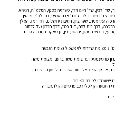
, שד' רבין, שד' חיים הזז, טשרניחובסקי, הפלמ"ח, הנשיא,
נים, שד' חיים בר לב, ג'ורג' אדם סמיט, רח' לח"י, מרטין
יארכיה הארמנית, שער ציון, חטיבת ירושלים, דוד רמז, המלך
 הרכבת, דרך בית לחם, דוד רמז, דרך חברון (עד לרחוב
דעי, כובשי קטמון, יהושוע יבין, גן סאקר. כמו כן צפויים
בכביש 1: לא תתאפשר תנועת כלי רכב בכביש מס' 1 מצומת שדרות לוי אשכול (צומת הגבעה
רון מהסינמטק ועד צומת משה ברעם. מצומת משה
.
ת ארמון הנציב אל רחוב אשר וינר לכיוון כביש בגין
שיועמדו לטובת הציבור.
י התנועה הן לכלי רכב פרטיים והן לתחבורה
לבד.