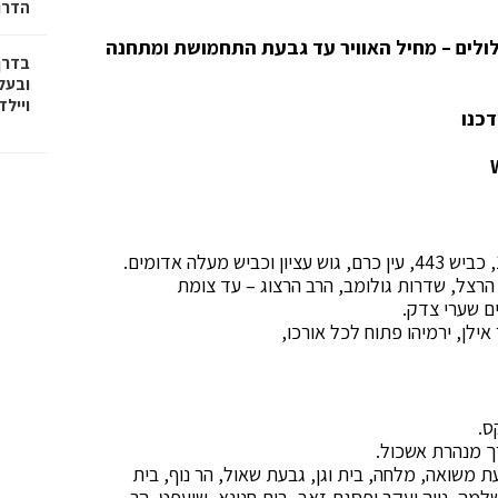
הדרו
ולים –
מחיל האוויר עד גבעת התחמושת ומתחנה
בדרך
ובעל
וייל
דכנו
 הרצל, שדרות גולומב, הרב הרצוג – עד צומת
ם שערי צדק.
אילן, ירמיהו פתוח לכל אורכו,
ך מנהרת אשכול.
עת משואה, מלחה, בית וגן, גבעת שאול, הר נוף, בית
שלמה, נווה יעקב ופסגת זאב, בית חנינא, שועפט, הר