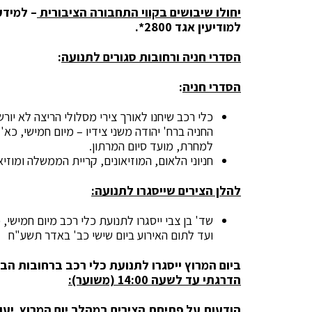
יחולו שיבושים בקווי התחבורה הציבורית
– למידע
למודיעין אגד 2800*.
הסדרי חניה ורחובות סגורים לתנועה
:
הסדרי חניה
:
כלי רכב שיחנו לאורך צירי מסלולי הריצה לא יור
למחרת, מועד סיום המרתון.
חניוני הלאום, המוזיאונים, קריית הממשלה ומוז
להלן הצירים שייסגרו לתנועה:
ועד לתום האירוע ביום שישי כב' באדר תשע"ח 9/3/2018.
ביום המרוץ ייסגרו לתנועת כלי רכב ברחובות הבאי
הדרגתי עד לשעה 14:00 (משוער):
הודעות על פתיחת הצירים במהלך יום המרוץ יעוד