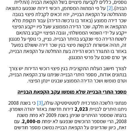
נוספים, כללים לקביעת פיצויים בשל הקפאת הבניה (התליית
הבניה).
[2]
על פי המתווה המסתמן, רוכשי דירות שנפגעו כתוצאה
מההחלטה על הקפאת הבנייה, יהיו זכאים לקבלת פיצוי בגובה
שכר דירה ממוצע (באזור בו נרכשה הדירה) עבור תקופת מלא
ההקפאה או חלקה. שכר הדירה הממוצע שעל פיו ייקבע הפיצוי
ייקבע על ידי השמאי הממשלתי, וגובה הפיצוי ייקבע בהתאם
לשטח הדירה כפי שנקבע בהיתר הבנייה. נציין, כי נוסף על מנגנון
זה, תהיה אפשרות לבקשת פיצוי בגין שכר דירה ששולם בפועל
באזור בו התגורר רוכש הדירה בעת ההחלטה על הקפאת הבנייה,
אך טרם סוכם על פרטי המנגנון.
לצורך חישוב העלות התקציבית בגין פיצוי רוכשי הדירות יש צורך
בנתונים אודות, מספר היתרי הבנייה שניתנו ערב הקפאת הבנייה,
וטרם מומשו ושכר הדירה הממוצע שבגינו יינתן הפיצוי.
מספר התרי הבנייה שלא מומשו עקב הקפאת הבנייה
מנתוני הלשכה המרכזית לסטטיסטיקה עולה,
[3]
כי בשנת 2008
ניתנו היתרים לבניית
2,023
דירות חדשות באזור יהודה ושומרון.
בהנחה שמספר ההיתרים שניתן בשנת 2009 לא פחת משנת
2008, הרי שמספר הרוכשים שנפגעו לא יפחת
מ-2,000
. עם
זאת, כיוון שהדיונים על הקפאת הבנייה נמשכו מספר חודשים