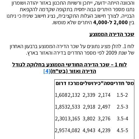
והכוונה הייתה ידועה, ייתכן ורשויות התכנון באזור יהודה ושומרון
נתנו מספר היתרים גבוה יחסית בתקופה שקדמה להקפאת
הבנייה. לצורך חישוב העלות התקציבית, נציג חישוב שיניח כי ניתנו
בין
2,000 ל-4,000
היתרים שלא מומשו.
שכר הדירה הממוצע
לוח 1. להלן מציג נתונים על שכר הדירה הממוצע ברבעון האחרון
של שנת 2009 לפי מספר החדרים בדירה והאזור בארץ.
לוח 1 – שכר הדירה החודשי הממוצע בחלוקה לגודל
הדירה ואזור (בש"ח)
[4]
מס' חדרים
סה"כ
ירושלים
מרכז
דרום
1,608
2,132
2,339
2,174
1.5-2
1,853
2,533
2,918
2,497
2.5-3
2,301
3,165
3,802
3,276
3.5-4
2,957
4,082
4,943
4,239
4.5-5