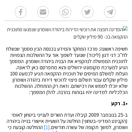
חשיפה ראשונה: מרכז המחקר והמידע בכנסת הכין מסמך שנשלח
לח"כ דני דנון (ליכוד) שנועד לשפוך אור על ההשלכות הצפויות
לתוכנית הממשלה לנהקפיא את הבניה ביהודה ושומרון. המסמך
הגיע למערכת מקומונט ירושלים והוא מתפרסם כאן לראונה.
העלות למשלם המיסים של תוכנית ההקפאה תגיע לכמעט 100
מיליון שקלים עבור תשלום פיצוי לרוכשי דירות ביהודה ושומרון
שלא יוכלו לממש את רכישתם. וזאת רק ההתחלה. ההשלכות
הכלכליות למדינה יהיו גבוהות בהרבה. להלן המסמך:
•1. רקע
ב-25 בנובמבר 2009 קיבלה ועדת השרים לענייני ביטחון לאומי
(הקבינט המדיני-בטחוני) החלטה על השעיית אישורי בנייה ביהודה
ושומרון, למשך תקופה של עשרה חודשים.
[1]
ההחלטה קובעת כי