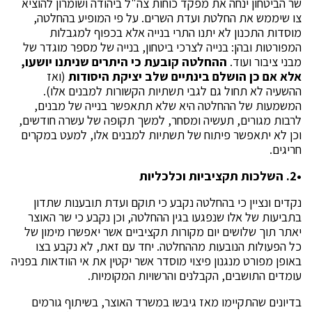
שר הביטחון ינחה את מפקד כוחות צה"ל ביהודה ושומרון להוציא
צו שיממש את החלטת ועדת השרים. על פי המופיע בהחלטה,
מוסדות התכנון לא יתנו התרי בנייה אלא בכפוף למגבלות
המפורטות ובהן: בנייה לצרכי ביטחון, בנייה של מספר מוגדר של
מבני ציבור ועוד.
ההחלטה קובעת כי היתרים שניתנו יושעו,
אלא אם כן הושלם בינתיים שלב יציקת היסודות
(ואז
ההשעיה לא תחול גם לגבי תשתיות הקשורות למבנים אלו).
המשמעות של ההחלטה היא שלא תתאפשר בנייה של מבנים,
לרבות מגורים, תעשיה ומסחר, למשך תקופה של עשרה חודשים,
וכן לא יתאפשר פיתוח של תשתיות למבנים אלו, למעט במקרים
חריגים.
•2. השלכות תקציביות וכלכליות
נקדים ונציין כי בהחלטה נקבע כי תוקם ועדת תובענות שתדון
בתביעות של אלו שנפגעו בגין ההחלטה, וכן נקבע כי שר האוצר
יאתר תוך שלושים יום מקורות תקציביים אשר יאפשרו מימון של
כל הפעולות הנובעות מההחלטה. יחד עם זאת, לא נקבע בצו
באופן מפורט מנגנון פיצוי מוסדר אשר יקטין את אי הוודאות בפניה
עומדים התושבים, הקבלנים והרשויות המקומיות.
בדיונים שהתקיימו מאז גיבשו במשרד האוצר, בשיתוף גורמים