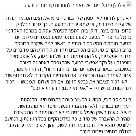
לא ניתן לחזות לאן פניה של הבורסה בישראל. האם המגמה תהיה
של עליה במדדים, או שמא ירידה דרסטית. כך סבור הכלכלן
פרופ' נחום ביגר, דיקן בית הספר למינהל עסקים במרכז האקדמי
כרמל בחיפה. " מפעם לפעם מתפרסמים מאמרים מלומדים
מטעם מומחים המשקפים תחזיות באשר למה שיקרה בבורסה.
ברוב המקרים משקפים הכותבים תחזיות קודרות: הם מדברים על
ירידות אפשריות, על התחממות יתר של הבורסה, על אופטימיות
מופרזת ועל נקב אפשרי בבועה שהתנפחה לאחרונה בצורה
מסוכנת. הביטויים השגורים הם "נהג בזהירות", הזהר והישמר,
עבור לעמדת הגנה וכדומה. אם התחזיות הקודרות לא תתממשנה
– לא יזכור הציבור את נביאי הזעם. אם חס ושלום יתממשו – יזכיר
לנו הכותב בריש גלי – "אמרתי לכם; הזהרתי אתכם".
ביגר מסביר כי, המושג החשוב ביותר בתחום חיזוי ההנהגות
המחירים בבורסה (לא התנהגות המשקיעים) הוא מושג השוק
היעיל. טענת השוק היעיל גורסת כי לאור התפתחות התקשורת
ומהירות ההעברה של מידע, כל מידע הקיים בכל רגע נתון, הנחשב
רלוונטי, מוצא את דרכו במהירות לשוק ההון ולפיכך מידע זה כבר
מגולם במחירי ניירות הערך.