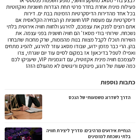
לבצע בודי מסאג מושקע וחושני, מופע חשפנות פנטסטי או
פעילות מינית אחרת בחדר פרטי תחת הגדרות חושניות ואקזוטיות
בכל אחד מהדירות הדיסקרטיות הזמינות בבת ים. דירות
דיסקרטיות עם מעסות VIP חושניות הן הבחירה הקלאסית אם
אתם רוצים לפנק את עצמכם, להירגע ולחוות חוויה אירוטית בלתי
נשכחת. שירותי בודי מסאז' הם חוויה חושנית בפני עצמה. את
השירות תוכלו לקבל מצוות בנות מהממות, שרק מחכות שתבחרו
בהן. הרי כבר מזמן ידוע, שבודו מסאג עוזר להירגע, להפיג מתחים
ואפילו לטפל בדיכאון! אז במקום לסיים עוד יום שגרתי, צרו
לעצמכם חוויה מינית אקזוטית, עם דוגמניות VIP, שיעניקו לכם
כמה שעות של רוגע, פינוקים וריגושים לא מהעולם הזה!
כתבות נוספות
הדרך לשדרוג משמעותי של הנכס
הנחיית אירועים מרהיבים: מדריך ליצירת חוויה
בלתי נשכחת למזמינים