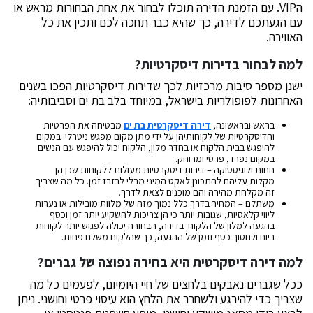
הVIP. עם הזמנת הדירה תוכלו לבחור את אחת הבחורות מראש או
עם הגעתכם לדירה, כך שהיא כבר תחכה לכם ותכין את כל
האווירה.
למה לבחור בדירות דיסקרטיות?
ישנן מספר סיבות מרכזיות לכך שדירות דיסקרטיות הפכו בשנים
האחרונות לפופולריות בישראל, במיוחד בלב בת ים וסביבותיה:
בראש ובראשונה,
דירה דיסקרטית בת ים
מבטיחה את הפרטיות
והדיסקרטיות של לקוחותיהן על ידי מתן מקום מפגש ניטרלי. במקום
להיפגש בבית הלקוח או בחדר מלון, הלקוח יכול להיפגש עם הנשים
במקום נפרד, פרטי ומרוחק.
נוחות ולוגיסטיקה – דירות דיסקרטיות מעולות ללקוחות שכן הן
מקלות עליהם להתכונן לאקט המיני מבלי לבזבז זמן. כל מה שצריך
זה מקלחת מהירה והם מוכנים לצאת לדרך.
משתלם – המחיר בדרך כלל נמוך מזה של מלוות מובילות או נערות
ליווי קלאסיות, שגובות יותר כי הן צריכות להשקיע יותר זמן וכסף
בהגעה למלון של הלקוח. בדירה, הבחורה יכולה לפגוש יותר לקוחות
ביום ולחסוך כסף וזמן של ההגעה, כך שהלקוח משלם פחות.
למה דירה דיסקרטית היא בחירה נפוצה של גברים?
ככל שגברים נאבקים בלחצים של חיי היומיום, לפעמים כל מה
שצריך כדי להירגע ולשחרר את הלחץ הוא עיסוי פרטי וחושני. ניתן