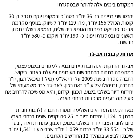
המקודם בימים אלה להיתר שבמסגרתו
יהרסו שני בניינים בני 36 יח"ד בסה"כ ובמקומו יוקם מגדל בן 30
קומות הכולל 155 יח"ד, מהן 119 יח"ד לשיווק. בנוסף מקדמת
אב-גד פרוייקט במתחם הגומא בירושלים, הנמצא בשלבי תכנון
ראשוניים ובמסגרתו יפונו כ- 190 יח"ד ויוקמו כ- 580 יח"ד
חדשות.
אודות קבוצת אב-גד
אב-גד החזקות הינה חברת ייזום ובנייה למגורים וביצוע עצמי,
המתמחה בתחום ההתחדשות העירונית ופועלת באזורי ביקוש.
החברה נוסדה בשנת 2009 על ידי אל"מ (מיל') מיכאל רצון, יו"ר
החברה, ובניהולו של עו"ד ראם רצון. לאב-גד צבר משמעותי של
יחידות דיור בשלבי ביצוע, תכנון וקידום, והיא ממשיכה להרחיב את
פעילותה בערים מרכזיות ברחבי הארץ.
מאז הקמתה ועד היום השלימה ומסרה החברה (לרבות חברת
הבת) כ- 1,124 יחידות דיור ב- 25 פרויקטים שונים ברחבי הארץ.
כיום לחברה צבר יח"ד בשלבי ביצוע, תכנון, עתודות ואחר, בסך
של כ- 33,554 יח"ד לרבות 1,059 יח"ד שבביצוע ו- 1,541 יח"ד
שיכנסו לביצוע במהלך 12 החודשים הקרובים.