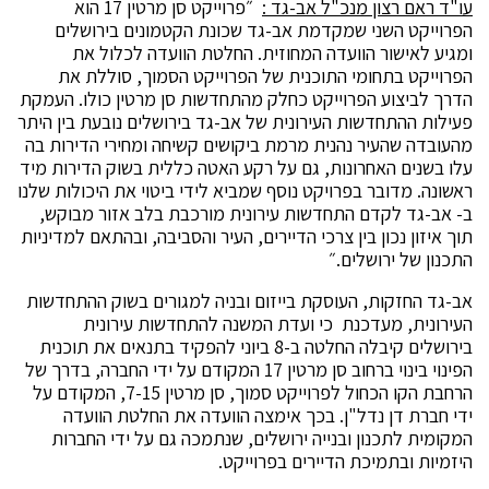
עו"ד ראם רצון מנכ"ל אב-גד :
״פרוייקט סן מרטין 17 הוא
הפרוייקט השני שמקדמת אב-גד שכונת הקטמונים בירושלים
ומגיע לאישור הוועדה המחוזית. החלטת הוועדה לכלול את
הפרוייקט בתחומי התוכנית של הפרוייקט הסמוך, סוללת את
הדרך לביצוע הפרוייקט כחלק מהתחדשות סן מרטין כולו. העמקת
פעילות ההתחדשות העירונית של אב-גד בירושלים נובעת בין היתר
מהעובדה שהעיר נהנית מרמת ביקושים קשיחה ומחירי הדירות בה
עלו בשנים האחרונות, גם על רקע האטה כללית בשוק הדירות מיד
ראשונה. מדובר בפרויקט נוסף שמביא לידי ביטוי את היכולות שלנו
ב- אב-גד לקדם התחדשות עירונית מורכבת בלב אזור מבוקש,
תוך איזון נכון בין צרכי הדיירים, העיר והסביבה, ובהתאם למדיניות
התכנון של ירושלים.״
אב-גד החזקות, העוסקת בייזום ובניה למגורים בשוק ההתחדשות
העירונית, מעדכנת כי ועדת המשנה להתחדשות עירונית
בירושלים קיבלה החלטה ב-8 ביוני להפקיד בתנאים את תוכנית
הפינוי בינוי ברחוב סן מרטין 17 המקודם על ידי החברה, בדרך של
הרחבת הקו הכחול לפרוייקט סמוך, סן מרטין 7-15, המקודם על
ידי חברת דן נדל"ן. בכך אימצה הוועדה את החלטת הוועדה
המקומית לתכנון ובנייה ירושלים, שנתמכה גם על ידי החברות
היזמיות ובתמיכת הדיירים בפרוייקט.