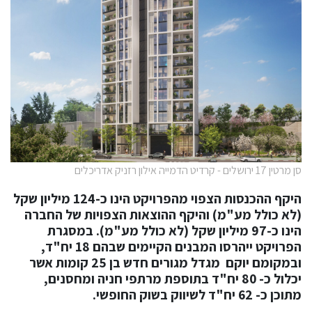
סן מרטין 17 ירושלים - קרדיט הדמייה אילון רזניק אדריכלים
היקף ההכנסות הצפוי מהפרויקט הינו כ-124 מיליון שקל
(לא כולל מע"מ) והיקף ההוצאות הצפויות של החברה
הינו כ-97 מיליון שקל (לא כולל מע"מ). במסגרת
הפרויקט ייהרסו המבנים הקיימים שבהם 18 יח"ד,
ובמקומם יוקם מגדל מגורים חדש בן 25 קומות אשר
יכלול כ- 80 יח"ד בתוספת מרתפי חניה ומחסנים,
מתוכן כ- 62 יח"ד לשיווק בשוק החופשי.