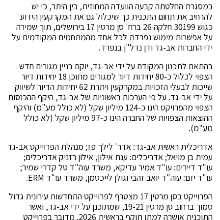
במסגרת החלטתה קבעה הוועדה המחוזית, בין היתר, כי יש
להרחיב את תחום התכנית כך שיכלול גם את המקרקעין הידוע
כגוש 30199 חלקה 26 ברח' סן מרטין 17 בירושלים, תוך שמירה
על אפשרות מימוש נפרדת לכל אחד מהמתחמים המקודמים על
ידי החברות אב-גד ודן נדל"ן בנפרד.
בהתאם לתכנון המקודם על ידי אב-גד, יוקם בניין מגורים חדש
הצפוי לכלול כ-80 יחידות דיור למגורים מתוכן 18 יחידות דיור
שייכות לבעלי הזכויות במקרקעין ויתרת 62 יחידות הדיור לשיווק
על ידי אב-גד. על פי הערכות ראשוניות של אב-גד, היקף ההכנסות
הצפוי מהפרויקט הינו כ-124 מיליון שקל (לא כולל מע"מ) והיקף
ההוצאות הצפויות של החברה הינו כ-97 מיליון שקל (לא כולל
מע"מ).
אדריכלית ראשית אב-גד: אדר' לילך פז; מנהלת הפרוייקט אב-גד
עמית בן מויאל; אדריכלים: ענת אילון, אילון רזניק אדריכלים;
עו"ד דיירים: עו"ד אמיר עדיקא, משרד עוה"ד טל קדרי שמיר;
עו"ד יזם: עוה"ד יואב זהבי וגולן לייכטמן, משרד עו"ד ERM.
הפרוייקט בסן מרטין 17 מצטרף לפרוייקט התחדשות עירונית גדול
סמוך ברחוב סן מרטין 19-21, שמתוכנן על ידי אב-גד, ואשר
התוכנית אושרה למתן תוקף בראשית 2026. מדובר בפרוייקט