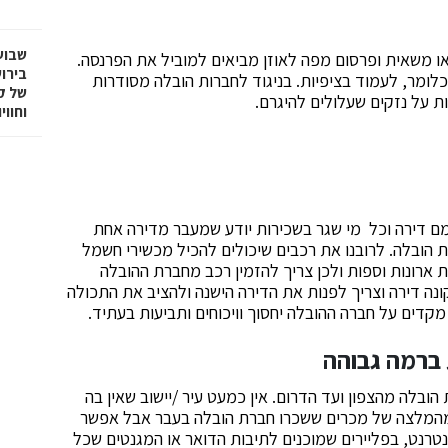
שבוע
או משאית ופרסום מפה לאוזן מביאים למוביל את הפרנסה.
בירו
כלומר, לעמוד בציפיות. בניגוד לחברות הובלה מסודרות
של ק
ת על נזקים שעלולים להיגרם.
וחווי
צמם דירה וכל מי שגר בשכירות יודע שמעבר מדירה אחת
ת הובלה. לרובנו את רכבים שיכולים להכיל מכשירי חשמל
ת ארונות וספות ולכן צריך להזמין רכב מחברת ההובלה
נה דירה וצריך לפנות את הדירה הישנה ולהציב את התכולה
דים על חברה ההובלה יחסוך וויכוחים ותביעות בעתיד.
 ברמה גבוהה
ובלה מהצפון ועד הדרום. אין כמעט עיר /יישוב שאין בה
מהמלצה של מכרים ששכרו חברת הובלה בעבר אבל אפשר
טרנט, בפליירים שמוכנים לתיבות הדואר או המגנטים שכל