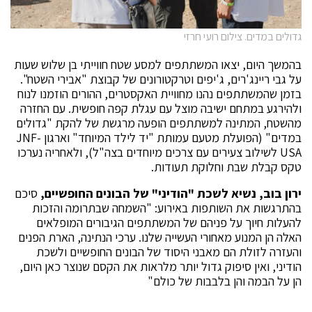
גדולים במדים. צילום רועי חרזי
בהמשך היום, יצאו המשתתפים למסע שטח חווייתי בן שלוש שעות
על גבי ריינג'רים, ג'יפים וטרקטורונים של קבוצת "אבירי השטח".
בזמן שהמשתתפים נהנו מחוויית האקסטרים, ההורים הוזמנו לנוח
ולהירגע במתחם ישיבה מוצל עם עגלת קפה חופשית. עם החזרה
מהשטח, המתינה למשתתפים הופעה מרגשת של להקת "גדולים
במדים" (הפועלת מטעם עמותת "יד לילד המיוחד" וארגון JNF-
USA לשילוב צעירים עם צרכים מיוחדים בצה"ל), ולאחריה נערכו
טקס קבלת שבת וחלוקת תעודות.
ירון בוב, נשיא לשכת "הודיני" של הבונים החופשיים,
סיכם
בהתרגשות את השותפות באירוע: "השמחה שבתרומה והזכות
להעלות חיוך על פניהם של המשתתפים הגיבורים המופלאים
האלה הן המנוע מאחורי העשייה שלנו. ערכי הנתינה, הארת הפנים
והעזרה לזולת הם מאבני היסוד של הבונים החופשיים ולשכת
הודיני, ואין סיפוק גדול יותר מלראות את הקסם שנוצר כאן היום,
הן על הבמה והן בלבבות של כולם"