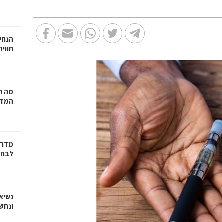
הנחיי
חווי
מה ח
המדר
מדריך
לבחי
נשיא
ונחש