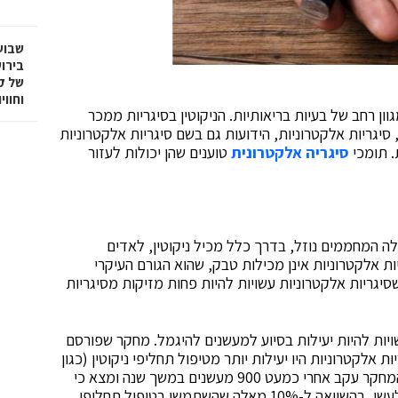
שבוע
בירו
של ק
וחווי
וון רחב של בעיות בריאותיות. הניקוטין בסיגריות ממכר
יגריות אלקטרוניות, הידועות גם בשם סיגריות אלקטרוניות
סיגריה אלקטרונית
טוענים שהן יכולות לעזור
לה המחממים נוזל, בדרך כלל מכיל ניקוטין, לאדים
ות אלקטרוניות אינן מכילות טבק, שהוא הגורם העיקרי
סיגריות אלקטרוניות עשויות להיות פחות מזיקות מסיגריות
ויות להיות יעילות בסיוע למעשנים להיגמל. מחקר שפורסם
New England Jou מצא שסיגריות אלקטרוניות היו יעילות יותר מטיפול תחליפי ניקוטין (כגון
מסטיק או מדבקות ניקוטין) בסיוע למעשנים להיגמל. המחקר עקב אחרי כמעט 900 מעשנים במשך שנה ומצא כי
18% מאלה שהשתמשו בסיגריות אלקטרוניות הפסיקו לעשן, בהשוואה ל-10% מאלה שהשתמשו בטיפול תחליפי