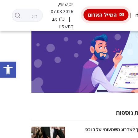
יום שישי,
07.08.2026
המייל האדום
ם
כ"ד אב
התשפ"ו
פתח סרגל 
 נוספות
 לשדרוג משמעותי של הנכס