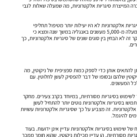
חברה המייצרת סיגריות אלקטרוניות, מה שמעלה שאלות לגבי
ם בכתב העת Addiction, מצא שסיגריות אלקטרוניות לא היו יעילות יותר מטיפול תחליפי
ניקוטין בסיוע למעשנים להיגמל. מחקר זה עקב אחרי למעלה מ-5,000 מעשנים באנגליה במשך שנה ומצא כי
 זה לא הבחין בין סוגים שונים של סיגריות אלקטרוניות, כך
ים.
תן להתאים אותן כדי לספק כמות ספציפית של ניקוטין, מה
וטין שלהם ובסופו של דבר להפסיק לעשן לחלוטין. עם
לכל המעשנים.
 לשימוש בסיגריות מסורתיות, במיוחד בקרב צעירים. מחקר
צא כי בני נוער שהשתמשו בסיגריות אלקטרוניות נוטים יותר להתחיל לעשן
קטרוניות. זה מצביע על כך שסיגריות אלקטרוניות עשויות
מים להיגמל.
ל שימוש בסיגריות אלקטרוניות עדיין אינן ידועות. בעוד
יות מסורתיות, הן עדיין מכילות ניקוטין, שהוא חומר ממכר