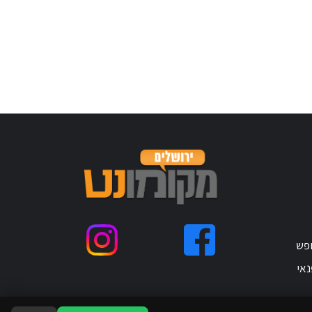
ופש
נאי