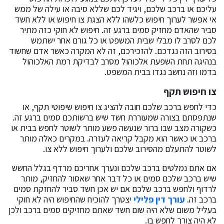
עליכם או ברכב שלכם, ויגיד לכם שללא סיבה או עילה של ממש
אי אפשר לערוך חיפוש כלשהו ללא הצגת צו חיפוש או ללא חשד
סביר שהאדם מחזיק סמים ברגע זה. חיפוש לא חוקי כזה מתיר
לכם לסרב לו מבלי שבית המשפט או כל גורם אחר ישתמש
בסירוב הזה נגדכם. להזכירכם, זה לא המקרה כאשר אדם שחשוד
בנהיגה תחת השפעת אלכוהול מסרב לבדיקת רמת האלכוהול
בדמו וזה נחשב נגדו בבית המשפט.
צו חיפוש תקף
כדי לחפש ברכב שלכם חובה להציג צו חיפוש שיפוטי תקף, או
שנתפסתם בצורה שמעוררת חשד שיש ברשותכם סמים ברגע זה.
כשקורה מצב שבו ברור שנעשה פשע מותר לשוטר לחפש בבית או
ברכב או כאשר הוא מקבל קריאה לעזרה. במקרים כאלה מותר
לשוטר להתעלם מהסירוב שלכם ולערוך חיפוש ללא צו.
אם אתם נמלטים ברכב שלכם ונערך אחריכם מרדף בגלל החשש
שיש ברכב שלכם סמים או כל דבר אחר שאסור להחזיק, מותר
לרדוף ולחפש ברכב שלכם אם יש אכן חשד סביר להחזקת סמים
ברכב זה.
עורך דין פלילי
יצטרך להוכיח שהחיפוש היה לא חוקי
בעליל משום שלא היה שום חשד שאתם מחזיקים סמים ברכב ולכן
לא היה צורך לחפש בו.