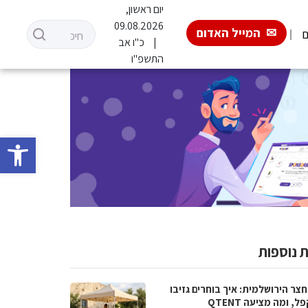
יום ראשון,
09.08.2026
המייל האדום
ם
כ"ו אב
התשפ"ו
פתח סרגל 
 נוספות
צר הירושלמית: איך בוחרים גזיבו
, ומה מציעה QTENT