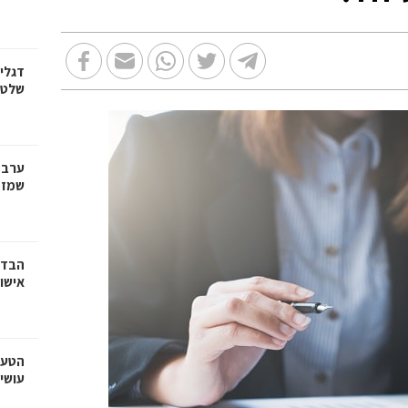
דגלי
שלט, 
ערב 
שמזמי
הבדל
אישו
הטעו
עושי