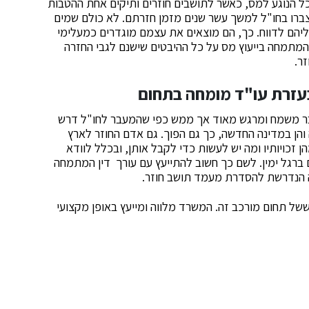
בכל הנוגע למס, כאשר לתושבים חוזרים ותיקים אחת ההטבות
 שצברו בחו"ל למשך עשר שנים מזמן חזרתם. לא כולם שמים
שך 10 שנים ולאחר מכן עליהם לדווח. כך, הם מוצאים את עצמם מוגדרים כמעלימי
 המתמחה בייעוץ מס על כל ההיבטים שישנם לגבי החזרה
ר.
בעזרת עו"ד מומחה בתחום
דבר משמח ומרגש מאוד אך ממש כפי שהמעבר לחו"ל דרש
ה והן במדינה החדשה, כך גם הפוך. גם אדם החוזר לארץ
זכויותיו ומה יש לעשות כדי לקבל אותן, ובכלל לוודא
ברגל ימין. לשם כך חשוב להתייעץ עם עורך דין המתמחה
רה הנדרשת להסדרת מעמד תושב חוזר.
ששל תחום מורכב זה. המשרד מלווה ומייעץ באופן מקצועי