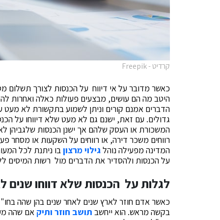
קרדיט - Freepik
כאשר מדובר על אי דיווח על הכנסות לצורך תשלום מס
היטב מה הם עושים, מבצעים פעולות כאלה ואחרות להס
הדברים אמנם קורים וניתן לשמוע בתקשורת לא מעט ע
גדולים. עם זאת, ישנם גם לא מעט שלא דיווחו על הכ
המשכורת או העסק שלהם אך ישנן הכנסות שלגביהן לא ש
רווחים משכר דירה, או רווחים על השקעות או מסחר פעי
המדינה מפעילה נוהל
גילוי מרצון
בו ניתנת לכל המעוני
על הכנסות ולהסדיר את הדברים מול רשות המיסים ללא
לגלות על הכנסות שלא דווחו שנים ל
כאשר אדם חוזר לארץ שנים לאחר שנים בהן שהה בחו"ל
בקשה מראש. הוא ייחשב
תושב חוזר ותיק
אם שהה מעל