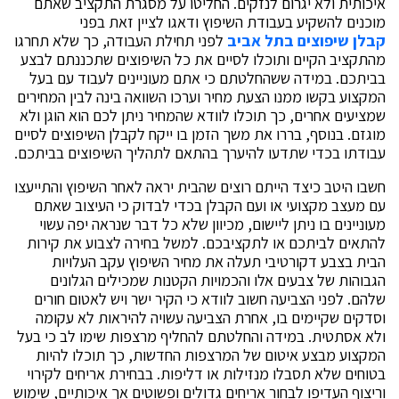
איכותית ולא יגרום לנזקים. החליטו על מסגרת התקציב שאתם
מוכנים להשקיע בעבודת השיפוץ ודאגו לציין זאת בפני
קבלן שיפוצים בתל אביב
לפני תחילת העבודה, כך שלא תחרגו
מהתקציב הקיים ותוכלו לסיים את כל השיפוצים שתכננתם לבצע
בביתכם. במידה ששהחלטתם כי אתם מעוניינים לעבוד עם בעל
המקצוע בקשו ממנו הצעת מחיר וערכו השוואה בינה לבין המחירים
שמציעים אחרים, כך תוכלו לוודא שהמחיר ניתן לכם הוא הוגן ולא
מוגזם. בנוסף, בררו את משך הזמן בו ייקח לקבלן השיפוצים לסיים
עבודתו בכדי שתדעו להיערך בהתאם לתהליך השיפוצים בביתכם.
חשבו היטב כיצד הייתם רוצים שהבית יראה לאחר השיפוץ והתייעצו
עם מעצב מקצועי או ועם הקבלן בכדי לבדוק כי העיצוב שאתם
מעוניינים בו ניתן ליישום, מכיוון שלא כל דבר שנראה יפה עשוי
להתאים לביתכם או לתקציבכם. למשל בחירה לצבוע את קירות
הבית בצבע דקורטיבי תעלה את מחיר השיפוץ עקב העלויות
הגבוהות של צבעים אלו והכמויות הקטנות שמכילים הגלונים
שלהם. לפני הצביעה חשוב לוודא כי הקיר ישר ויש לאטום חורים
וסדקים שקיימים בו, אחרת הצביעה עשויה להיראות לא עקומה
ולא אסתטית. במידה והחלטתם להחליף מרצפות שימו לב כי בעל
המקצוע מבצע איטום של המרצפות החדשות, כך תוכלו להיות
בטוחים שלא תסבלו מנזילות או דליפות. בבחירת אריחים לקירוי
וריצוף העדיפו לבחור אריחים גדולים ופשוטים אך איכותיים, שימוש