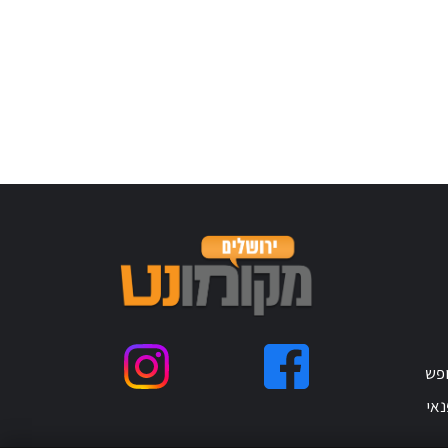
ופש
נאי