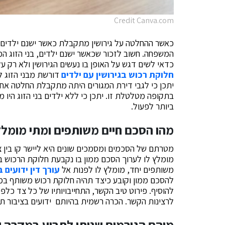
Credit Canva.com
כאשר ההחלטה על גירושין מתקבלת כאשר ישנם ילדים בת
המשפחה. חשוב לזכור שכאשר ישנם ילדים, בני הזוג המ
כדאי לשים דגש על האופן בו נעשים הגירושין ולא רק 
חלוקת רכוש בגירושין עם ילדים
דורשת מבני הזוג ל
יתכן כי לגבי דירת המגורים היתה מתקבלת החלטה אחרת
בתקופה מטלטלת זו. יתכן כי ללא ילדים בני הזוג היו 
ביותר לפעול.
מהו הסכם חיים משותפים ומתי מומלץ
מטרתם של הסכמים ומסמכים שונים היא ליישר קו בין צ
מומלץ לו לערוך הסכם ממון בו נקבעת חלוקת הרכוש במק
משותפים יחד, מומלץ לו לפנות אל
עורך דין ידועים 
להסכם ממון וקובע כיצד תהיה חלוקת רכוש משותף במק
להוסיף. פירוט טיב הקשר, התחייבויותיו של כל צד כלפ
לרצינות הקשר. הכרה רשמית בהיותם ידועים בציבור תספ
מיהם הגורמים שניתן לתבוע במקרה ש