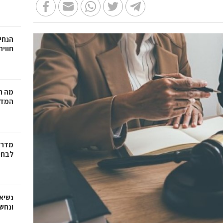
הנחיי
חווי
מה ח
המדר
מדריך
לבחי
נשיא
ונחש