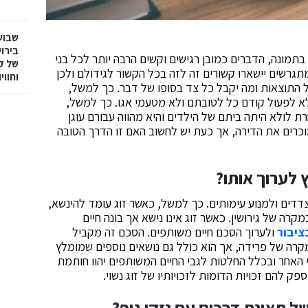
שבוע
בירו
מונה, הדברים כמובן רגישים וקשים הרבה יותר לכל בני
של ק
תגרשים יישארו קשורים זה לזה בכל הקשור לגידולם ולכן
וחווי
על התוצאות ומה יקבל כל צד בסופו של דבר. כך למשל,
א לפעול קודם כל לטובתם ולא מטעמי אגו. כך למשל,
 לולא היתה ביתם של הילדים והיא מהווה עבורם עוגן
מוכרים את הדירה, אך כעת יש לחשוב האם זו הדרך הטובה
 לערוך אותו?
דדים ולמנוע עימותים. כך למשל, כאשר זוג עומד להינשא,
רה של גירושין. כאשר זוג אינו נישא אך בונה חיים
בציבור
ולערוך הסכם חיים משותפים. הסכם זה מקביל
רה של פרידה, אך הוא כולל גם נושאים נוספים שמומלץ
י האחר ובכלל החלטות לגבי החיים המשותפים יהוו חותמת
ק להם זכויות הדומות לזכויותיו של זוג נשוי.
ל תאונת דרכים עם נזקי גוף?