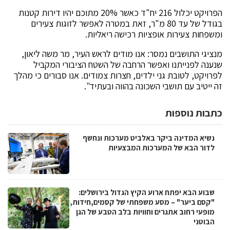
הפרויקט יכלול 216 יח"ד כאשר 20% מתוכם יהיו דירות קטנות
בגודל של עד 80 מ"ר, זאת במטרה לאפשר לזוגות צעירים
ומשפחות צעירות אופציות רכישה ריאליות.
מנציגי התושבים נמסר: אנו מודים לראש העיר, מר משה ליאון,
שנענה לפנייתנו ואפשר הרחבה של השטח הציבורי המקביל
לפרויקט, לטובת גני ילדים, חצרות צמודים. אנו סבורים כי מהלך
זה ייטיב עם תושבי השכונה בהווה ובעתיד".
כתבות נוספות
נשיא המדינה ביקר באלביט מערכות ונחשף
לדור הבא של המערכות המבצעיות
שבוע הבא יפתח ארוע הקיץ הגדול בירושלים:
"קסם ביער" – מסע משפחתי של קסמים,חידות,
מופעי רחוב אתגרים וחוויות בלב הטבע של הגן
הבוטני