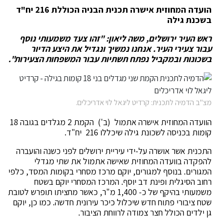
הועדה המחוזית אישרה תכנית הבניה הכוללת 216 יח"ד
בשכנת גילה
ראש העיר ירושלים, משה ליאון: "זהו צעד משמעותי נוסף
עבור צעירי העיר. אנחנו נמשיך ונגדיל את היצע הדיור
בשכונות ובמקביל נפתח תשתיות עבור המשפחות הצעירות".
מצ"ב הדמיה לתכנית: קרדיט ליגאל לוי אדריכלים.
הוועדה המחוזית אישרה אתמול (ב') הקמת 2 מגלדים בגובה 18
קומות בכניסה לשכונת גילה שיכללו 216 יח"ד.
התכנית אשר אושרה על-ידי עיריית ירושלים לפני כשנה והועברה
להפקדה בוועדה המחוזית שאישה אתמול את שתי מגדלי
המגורים. בנוסף למגורים, יוקם מרכז מסחרי בקומות המסד, כלפי
רחוב הסיגלית ופינת דב יוסף. המרכז המסחרי יוקם בשטח
משמעותי בהיקף של כ- 1,400 מ"ר, כאשר מחציתו תופרש לטובת
שטח ציבורי פתוח חדש שיכלול כיכר עירונית חדשה. כמו כן, יוקם
גן ילדים הכולל חצר צמודה לרווחת הציבור.