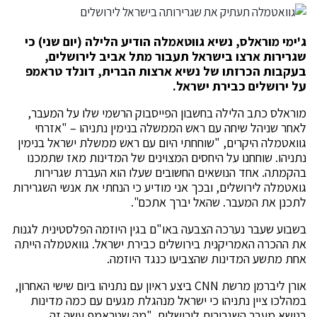
ג'ימי מוראלס, נשיא גווטאמלה הודיע הלילה (יום שני) כי
שגרירות ארצו בישראל תעבור מתל אביב לירושלים,
בעקבות הכרזתו של נשיא ארצות הברית, דונלד טראמפ
על ירושלים כבירת ישראל.
מוראלס כתב הלילה בחשבון הפייסבוק הרשמי שלו על המעבר,
לאחר שניהל שיחה עם ראש הממשלה בנימין נתניהו – "אזרחי
גוואטמלה היקרים, "שוחחתי היום עם ראש ממשלת ישראל בנימין
נתניהו. שוחחנו על היחסים המצוינים של המדינות מאז שתמכנו
בהקמתה. אחד הנושאים החשובים שעלו הוא העברת שגרירות
גואטמלה לירושלים, ובכך אני מודיע כי הנחתי את אנשי השגרירות
לתכנן את המעבר. שהאל יברך אתכם".
בשבוע שעבר נערכה הצבעה באו"ם בגין היוזמה הפלסטינית לגנות
את ההכרה האמריקנית בירושלים כבירת ישראל. גוואטמלה הייתה
אחת מתשע המדינות שהצביעו כנגד היוזמה.
אורן ליברמן מרשת CNN ביצע ראיון עם נתניהו ביום שישי האחרון,
במהלכו ציין נתניהו כי ישראל מנהגלת מגעים עם כמה מדינות
בנושא מעבר השגרירות לירושלים. "מה שטראמפ עשה זה