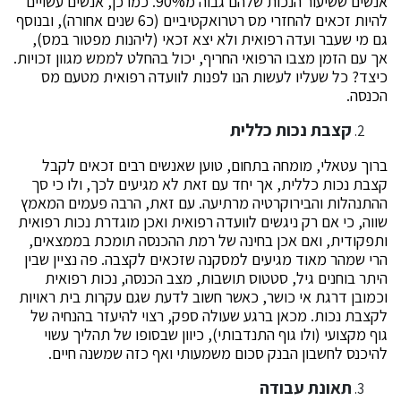
אנשים ששיעור הנכות שלהם גבוה מ90%. כמו כן, אנשים עשויים
להיות זכאים להחזרי מס רטרואקטיביים (כ6 שנים אחורה), ובנוסף
גם מי שעבר ועדה רפואית ולא יצא זכאי (ליהנות מפטור במס),
אך עם הזמן מצבו הרפואי החריף, יכול בהחלט לממש מגוון זכויות.
כיצד? כל שעליו לעשות הנו לפנות לוועדה רפואית מטעם מס
הכנסה.
קצבת נכות כללית
ברוך עטאלי, מומחה בתחום, טוען שאנשים רבים זכאים לקבל
קצבת נכות כללית, אך יחד עם זאת לא מגיעים לכך, ולו כי סך
ההתנהלות והבירוקרטיה מרתיעה. עם זאת, הרבה פעמים המאמץ
שווה, כי אם רק ניגשים לוועדה רפואית ואכן מוגדרת נכות רפואית
ותפקודית, ואם אכן בחינה של רמת ההכנסה תומכת בממצאים,
הרי שמהר מאוד מגיעים למסקנה שזכאים לקצבה. פה נציין שבין
היתר בוחנים גיל, סטטוס תושבות, מצב הכנסה, נכות רפואית
וכמובן דרגת אי כושר, כאשר חשוב לדעת שגם עקרות בית ראויות
לקצבת נכות. מכאן ברגע שעולה ספק, רצוי להיעזר בהנחיה של
גוף מקצועי (ולו גוף התנדבותי), כיוון שבסופו של תהליך עשוי
להיכנס לחשבון הבנק סכום משמעותי ואף כזה שמשנה חיים.
תאונת עבודה