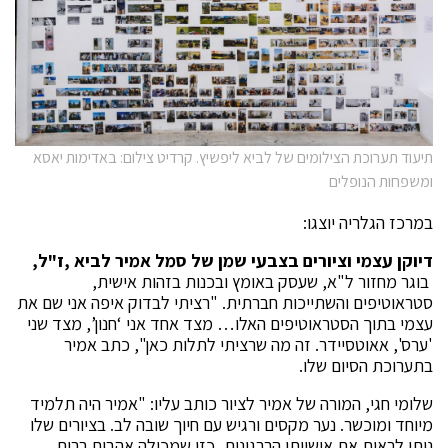
תיעוד תערוכת הצילומים של לביא ליפשיץ. קרדיט צילום: באדימות יאסא
ומשפחות הנופלים
במרכז הגלריה יוצגו:
דיוקן עצמי וציורים בצבעי שמן של סמל אמיר לבי
א
,
ז"ל,
בוגר מחזור ל"א, שעסק באומץ ובכנות בזהות אישית,
סטראוטיפים והשתייכות חברתית. "רציתי לבדוק איפה אני שם את
עצמי בתוך הסטראוטיפים האלו… מצד אחד אני ‘חנון’, מצד שני
'ערס', אאוטסיידר. זה מה שרציתי לתלות כאן", כתב אמיר
בתערוכת הסיום שלו.
שלומי חגי, המורה של אמיר לציור כותב עליו: "אמיר היה תלמיד
מיוחד ומוכשר. נער מקסים ורגיש עם חיוך שובה לב. בציורים שלו
ניתן לראות את אישיותו הרבגונית, כזו שמכילה אהבות רבות