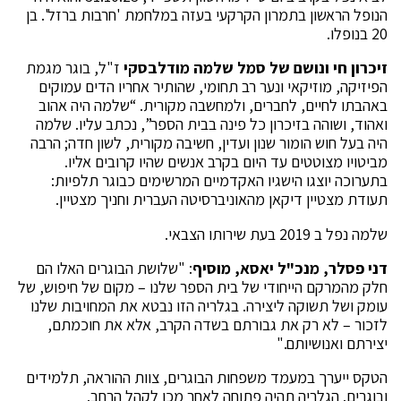
הנופל הראשון בתמרון הקרקעי בעזה במלחמת 'חרבות ברזל'. בן
20 בנופלו.
זיכרון חי ונושם של סמל שלמה מודלבסקי
ז"ל, בוגר מגמת
הפיזיקה, מוזיקאי ונער רב תחומי, שהותיר אחריו הדים עמוקים
באהבתו לחיים, לחברים, ולמחשבה מקורית. “שלמה היה אהוב
ואהוד, ושוהה בזיכרון כל פינה בבית הספר”, נכתב עליו. שלמה
היה בעל חוש הומור שנון ועדין, חשיבה מקורית, לשון חדה; הרבה
מביטויו מצוטטים עד היום בקרב אנשים שהיו קרובים אליו.
בתערוכה יוצגו הישגיו האקדמיים המרשימים כבוגר תלפיות:
תעודת מצטיין דיקאן מהאוניברסיטה העברית וחניך מצטיין.
שלמה נפל ב 2019 בעת שירותו הצבאי.
דני פסלר,
מנכ"ל יאסא
, מוסיף
: "שלושת הבוגרים האלו הם
חלק מהמרקם הייחודי של בית הספר שלנו – מקום של חיפוש, של
עומק ושל תשוקה ליצירה. בגלריה הזו נבטא את המחויבות שלנו
לזכור – לא רק את גבורתם בשדה הקרב, אלא את חוכמתם,
יצירתם ואנושיותם."
הטקס ייערך במעמד משפחות הבוגרים, צוות ההוראה, תלמידים
ובוגרים. הגלריה תהיה פתוחה לאחר מכן לקהל הרחב.