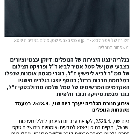
היצירה של אמיר לביא - דיוקן עצמי בצבעי שמן. צילום באדיבות יאסא
ומשפחות הנופלים
בגלריה יוצגו היצירות של הנופלים: דיוקן עצמי וציורים
בצבעי שמן של סמל אמיר לביא ז"ל ופרויקט הצילום
של סמ"ר לביא ליפשיץ ז"ל, בוגרי מגמת אומנות שנפלו
במלחמת חרבות ברזל; בנוסף יוצגו בגלריה הישגיו
האקדמיים המרשימים של סמל שלמה מודולבסקי ז"ל,
בוגר מגמת פיזיקה ובוגר תלפיות
אירוע
חנוכת
הגלריה ייערך ביום שני,
.25
28.4 במעמד
משפחות הנופלים
ביום שני, .2528.4, לקראת ערב יום הזיכרון לחללי מערכות
ישראל, יתקיים בתיכון יאסא למדעים ואומנויות בירושלים טקס
חנוכת גלריית הנצחה מרגשת לזכר שלושה מבוגריו שנפלו בעת