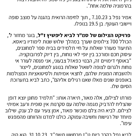
בהרמוניה שלמה אחת".
אמיר נפל ב 7.10.23 , תוך לחימה הרואית בהגנה על מוצב סופה
ויישובי העוטף. בן 19.5 בנופלו.
פרויקט הצילום של סמ"ר לביא ליפשיץ ז"ל
, בוגר מחזור ל’,
הכולל 700 צילומים שערך במהלך שלוש שנות לימודיו ביאסא.
התיעוד מעורר שאלות על חיי תלמידים בבית ספר למחוננים,
עיסוק חכם ומורכב בין יופי לאי נוחות, בין דיוק לפרובוקציה.
"באוסף דימויים זה, הבנוי כפאזל צבעוני, אני מנסה לעורר אי
נוחות ולגרום לצופה לשאול שאלות בנוגע למחוננים, לייצור
ולהשבחה המונית שלהם, לחצאי אמיתות ולסיטואציות המצולמות
באופנים שונים מאלו שאנו רגילים אליהם", כתב לביא בתערוכת
הסיום שלו.
מורתו לצילום, אלה מאור, תיארה אותו: "תלמיד מחונן יוצא דופן
שהצליח להדביק מגמה שלמה עם סקרנות אין סופית ורעב אמיתי
לצילום. לביא היה צלם מוכשר מאוד, אמן צעיר עם לב ענק. שילוב
מיוחד של רגישות וחשיבה עמוקה. כולנו למדנו והרווחנו מהמפגש
עימו".
לביא נפל בקרב ביום ט"ז מרחשוון תשפ"ד, 31.10.23 .הוא היה