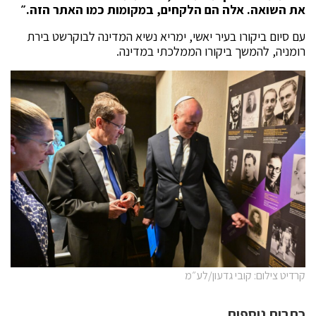
את השואה. אלה הם הלקחים, במקומות כמו האתר הזה.״
עם סיום ביקורו בעיר יאשי, ימריא נשיא המדינה לבוקרשט בירת
רומניה, להמשך ביקורו הממלכתי במדינה.
קרדיט צילום: קובי גדעון/לע״מ
כתבות נוספות