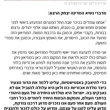
קרדיט צילום: קובי גדעון/לע״מ
מדברי נשיא המדינה יצחק הרצוג
:
״אנחנו עומדים בכיכר שבה החל הפוגרום המזעזע ביאשי לפני
שמונים וחמש שנים, בו נטבחו, נשחטו ועונו אלפי יהודים. נרצחו
בבורות, בקברי אחים, וכמובן גם ברכבות המוות. המוזיאון הזה
מתעד את הכאב, הייסורים, את האומץ והגבורה, וכמובן את ממדי
הזוועה.
אני מודה להנהגת העיר יאשי ולמנהלי המוזיאון ואני מזמין את
העולם כולו לבוא ולראות את המקום הזה. כאן במוזיאון ניתן
לנסות ולהבין את הדרך שבה מתפרצת לפתע אכזריות בלתי
נתפסת, את הרוט האנושי שמוביל לטבח נוראי וברברי באזרחים
תמימים, באחינו ואחיותינו שחיו כאן במשך מאות שנים.
כדי להיאבק באנטישמיות
, עלינו ללמד את הדור הצעיר
כיצד נולדת אכזריות כזו ולאן היא עלולה להוביל אם לא
נאבקים בה. ישראל היא מולדתו היחידה של העם היהודי
ברחבי העולם, והמקום הבטוח היחיד ליהודים בכל רחבי
העולם. פעם אחר פעם אנו נזכרים מדוע דרכנו צודקת,
מדוע עלינו להגן על עצמנו, ומדוע על כולנו לזכור ולהנציח