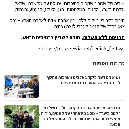
שיריה של שמר משקפים ההיכרות עמוקה עם מחשבת ישראל,
אדמת הארץ, החגים, המלחמות, הגן, הצבא, הגעגוע והצחוק.
חיבור נדיר בין מילים ללחן, בין אהבת אדם לאהבת הארץ
–
נכס
צאן ברזל של הזמר לעברי לנצח נצחים.
הכניסה ללא תשלום
, חובה לשריין כרטיסים מראש:
https://p1.pagewiz.net/bediuk_festival/
כתבות נוספות
נשיא המדינה ביקר באלביט מערכות ונחשף
לדור הבא של המערכות המבצעיות
שבוע הבא יפתח ארוע הקיץ הגדול בירושלים:
"קסם ביער" – מסע משפחתי של קסמים,חידות,
מופעי רחוב אתגרים וחוויות בלב הטבע של הגן
הבוטני