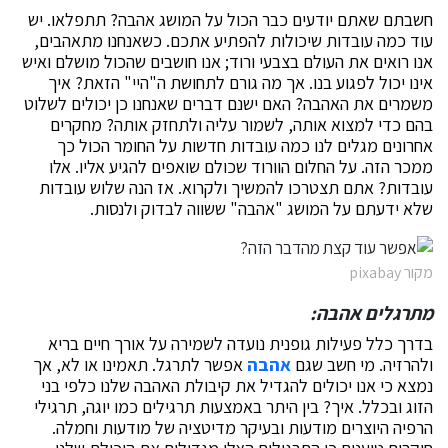
חשבתם שאתם יודעים כבר הכול על המושג אהבה? תתפלאו. יש
עוד כמה עובדות שיכולות להפתיע אתכם. כשאנחנו מתאהבים,
אנו רואים את העולם בצבעי ורוד; אנו חושבים שהכול מושלם ואיש
אינו יכול לפגוע בנו. אך מה גורם לתחושת ה"היי" הזאת? איך
משמרים את האהבה? האם ישנם דברים שאנחנו כן יכולים לשלוט
בהם כדי למצוא אותה, לשמור עליה ולתחזק אותה? מחקרים
אחרונים מגלים לנו כמה עובדות חדשות על החומר הכול כך
ממכר הזה. על החלום הוורוד שכולם שואפים להגיע אליו. אלו
עובדות? אתם תצטרכו להמשיך ולקרוא. אז הנה שלוש עובדות
שלא ידעתם על המושג "אהבה" ששווה לבדוק ולנסות.
מקור pixabay
מתרגלים אהבה:
בדרך כלל פעילות גופנית נועדה לשמירה על אורך חיים בריא
ולהרזיה. מי חשב שגם
אהבה
אפשר לתרגל. תאמינו או לא, אך
נמצא כי אנו יכולים להגדיל את קיבולת האהבה שלנו כלפי בני
הזוג ובכלל. איך? בין היתר באמצעות תרגילים כמו יוגה, תרגילי
הרפיה היוצרים מודעות ובעיקר מדיטציה של מודעות וחמלה.