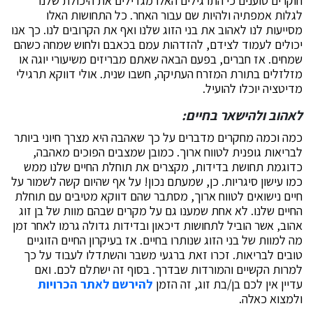
חוקרים טוענים כי התרגילים האלו מגדילים את היכולת שלנו
לגלות אמפתיה ולהיות שם עבור האחר. כל התחושות האלו
מסייעות לנו לאהוב את בני הזוג שלנו ואף את הקרובים לנו. כך אנו
יכולים לעמוד לצידם, להזדהות עמם בכאבם ולחוש שמחה כשהם
שמחים. אז חברים, בפעם הבאה שאתם מבריזים משיעורי יוגה או
מזלזלים בתורת המזרח העתיקה, חשבו שנית. אולי דווקא תרגילי
מדיטציה יוכלו להועיל.
לאהוב ולהישאר בחיים:
כמה וכמה מחקרים מדברים על כך שאהבה היא מצרך חיוני ביותר
לבריאות גופנית לטווח ארוך. כמובן שמצבים הפוכים מאהבה,
כדוגמת תחושת בדידות, מקצרים את תוחלת החיים שלנו ממש
כמו עישון סיגריות. כן, שמעתם נכון! על אף שהיום קשה לשמור על
חיים נישואים לטווח ארוך, מסתבר שהם דווקא מטיבים עם תוחלת
החיים שלנו. לא אחת שמענו גם על מקרים שבהם מוות של בן זוג
אהוב, אשר הוביל לתחושות דיכאון ובדידות גדולה גרמו לאחר זמן
מה למוות של בני הזוג שנותרו בחיים. אז בעיקרון החיים הזוגיים
טובים לבריאות. זכרו זאת ברגעי משבר והשתדלו לעבוד על כך
למרות הקשיים והמורדות שבדרך. בסוף זה ישתלם לכם. ואם
עדיין אין לכם בן/בת זוג, זה הזמן
להירשם לאתר הכרויות
ולמצוא כאלה.