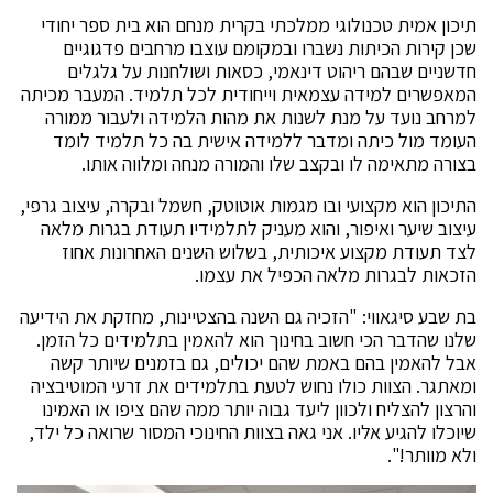
תיכון אמית טכנולוגי ממלכתי בקרית מנחם הוא בית ספר יחודי
שכן קירות הכיתות נשברו ובמקומם עוצבו מרחבים פדגוגיים
חדשניים שבהם ריהוט דינאמי, כסאות ושולחנות על גלגלים
המאפשרים למידה עצמאית וייחודית לכל תלמיד. המעבר מכיתה
למרחב נועד על מנת לשנות את מהות הלמידה ולעבור ממורה
העומד מול כיתה ומדבר ללמידה אישית בה כל תלמיד לומד
בצורה מתאימה לו ובקצב שלו והמורה מנחה ומלווה אותו.
התיכון הוא מקצועי ובו מגמות אוטוטק, חשמל ובקרה, עיצוב גרפי,
עיצוב שיער ואיפור, והוא מעניק לתלמידיו תעודת בגרות מלאה
לצד תעודת מקצוע איכותית, בשלוש השנים האחרונות אחוז
הזכאות לבגרות מלאה הכפיל את עצמו.
בת שבע סיגאווי: "הזכיה גם השנה בהצטיינות, מחזקת את הידיעה
שלנו שהדבר הכי חשוב בחינוך הוא להאמין בתלמידים כל הזמן.
אבל להאמין בהם באמת שהם יכולים, גם בזמנים שיותר קשה
ומאתגר. הצוות כולו נחוש לטעת בתלמידים את זרעי המוטיבציה
והרצון להצליח ולכוון ליעד גבוה יותר ממה שהם ציפו או האמינו
שיוכלו להגיע אליו. אני גאה בצוות החינוכי המסור שרואה כל ילד,
ולא מוותר!".