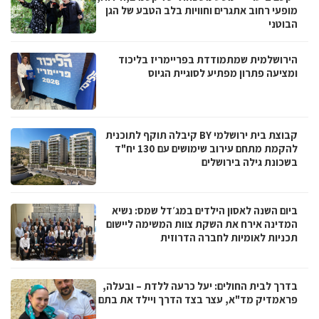
מופעי רחוב אתגרים וחוויות בלב הטבע של הגן
הבוטני
הירושלמית שמתמודדת בפריימריז בליכוד
ומציעה פתרון מפתיע לסוגיית הגיוס
קבוצת בית ירושלמי BY קיבלה תוקף לתוכנית
להקמת מתחם עירוב שימושים עם 130 יח"ד
בשכונת גילה בירושלים
ביום השנה לאסון הילדים במג׳דל שמס: נשיא
המדינה אירח את השקת צוות המשימה ליישום
תכניות לאומיות לחברה הדרוזית
בדרך לבית החולים: יעל כרעה ללדת – ובעלה,
פראמדיק מד"א, עצר בצד הדרך ויילד את בתם