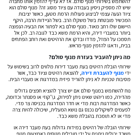
להשתמש בשירותי מנוף סולם. אז לא עדיף להזמין אותו מחברה
שיש לה מספיק ניסיון בעבודה עם ציוד מסוג זה? מנוף סולם הוא
ציוד הנעה עצמי לביצוע פעולות הרמת מטען, כאשר יציבות
המכשיר מובטחת בשל משקלו הרב. בשל הניידות הרבה, היקף
היישום שלו רחב מאוד. מנוף סולם בא לפתור את הבעיה הנפוצה
ביותר במעברי דירה, והיא הרמת משא כבד לגובה רב. לכן אל
תסמכו על המזל, מדדו ובדקו את הרהיטים ואת רוחב הפתחים
בבית, ודאגו להזמין מנוף מראש.
מה ניתן להעביר בעזרת מנוף סולם?
שירותי הובלת רהיטים בעת מעבר דירות מלווים לרוב בשימוש על
ידי
מנוף להעברת דירה
, להוצאת רהיטים וציוד כבד, אשר
מסיבות טכניות לא ניתן להוריד פיזית במדרגות או מעברי הבית.
נוח להשתמש במנוף סולם אם יש צורך להוציא חפצים גדולים
מהדירה, כמו ריהוט שאינו ניתן לפירוק, ג\'קוזי או פסנתר וכדומה,
כאשר המדרגות רבות מדי או חדר המדרגות בכניסה צר מדי.
לפעמים לשיקולים נכנס גם נושא המעלית, שיכולה להיות צרה
מדי או לא תומכת בהובלת משא כבד.
שירותי הובלה של רהיטים במידות גדולות בעת מעבר דירה או
משרד יכולים ניתנים על ידי מובילים מנוסים באמצעות מנוף