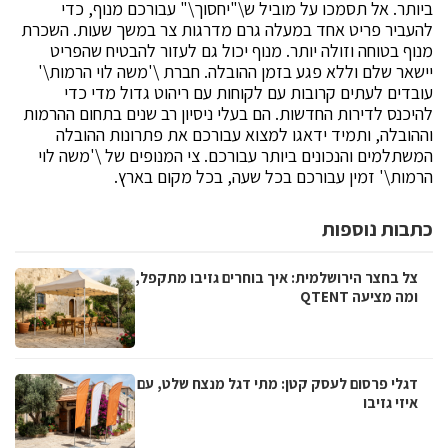
ביותר. אל תסמכו על מוביל ש\"יחסוך\" עבורכם מנוף, כדי
להעביר פריט אחד במעלה גרם מדרגות צר במשך שעות. השכרת
מנוף בטוחה וזולה יותר. מנוף יכול גם לעזור להבטיח שהפריט
יישאר שלם וללא פגע בזמן ההובלה. חברת \'משה לוי הרמות\'
עובדים לעתים קרובות עם לקוחות עם ריהוט גדול מדי כדי
להיכנס לדירות החדשות. הם בעלי ניסיון רב שנים בתחום ההרמות
וההובלה, ותמיד ידאגו למצוא עבורכם את פתרונות ההובלה
המשתלמים והנכונים ביותר עבורכם. צי המנופים של \'משה לוי
הרמות\' זמין עבורכם בכל שעה, בכל מקום בארץ.
כתבות נוספות
צל בחצר הירושלמית: איך בוחרים גזיבו מתקפל,
ומה מציעה QTENT
דגלי פרסום לעסק קטן: מתי דגל מנצח שלט, עם
איזי גזיבו