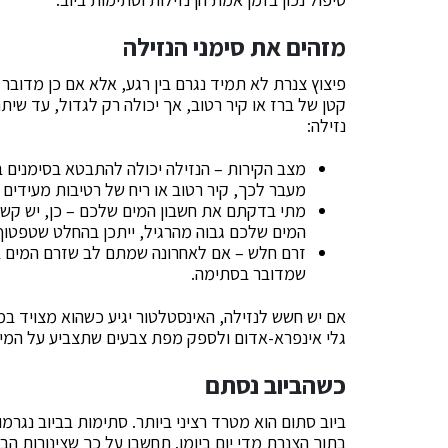
מזהים את סימני הנזילה
פיצוץ צנרת לא תמיד נגרם בין רגע, אלא אם כן מדובר
קטן של ברז או קיר רטוב, אך יכולה רק לגדול, עד שי
נזילה:
מצב הקירות – הנזילה יכולה להתבטא בסימנים ב
מעבר לכך, קיר רטוב או ריח של רטיבות מעידים 
מתי בדקתם את חשבון המים שלכם – כן, יש קשר
המים שלכם גבוה מהרגיל, ייתכן בהחלט שטפטוף
זרם חלש – אם לאחרונה שמתם לב שזרם המים בב
שמדובר בסתימה.
אם יש חשש לנזילה, האינסטלטור יגיע כשהוא מצויד ב
גלי אינפרא-אדום ולספק מפת צבעים שתצביע על המיק
כשהביוב נסתם
ביוב סתום הוא מטרד רציני ביותר. סתימות בביוב נגרמ
בתוך הצנרת מדי יום ביומו. תחשבו על כך שצינורות הבי