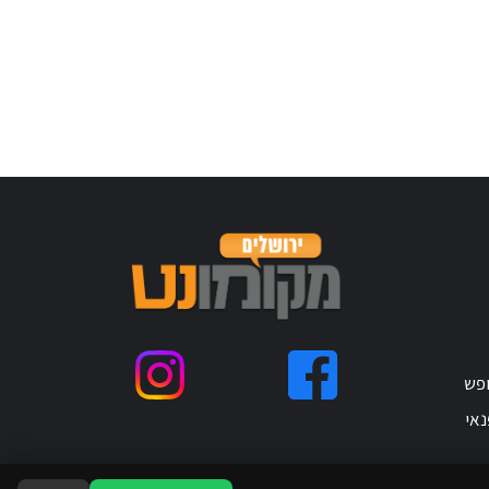
ופש
נאי