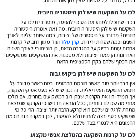
בכלל, מדובר על שטויות שאין להן שום הוכחה.
לכו על השקעות שיש להן היסטוריה חיובית
בכדי שתוכלו למנוע את הסיכוי להפסד, מוטב כי תלכו על
השקעות שיש להן היסטוריה חיובית. מה זאת אומרת היסטוריה
חיובית? מדובר על היסטוריה של יציבות, כמה שיותר עליות לאורך
השנים וכמה שפחות ירידות.
קרן סלר
ועוד מגוון רחב של קרנות
אחרות עונות בדיוק על ההגדרה הזאת, הן הוכיחו כי לאורך השנים
האחרונות הן מאוד יציבות ולא מסכנות את המשקיעים שמשקיעים
את הכסף שלהם בקרן הספציפית הזאת.
לכו על השקעות שיש להן ביקוש גבוה
אין דבר יותר טוב מאשר חוכמת ההמונים, בטח כאשר מדובר על
חיפוש ההשקעה האידיאלית. זה נכון שיש לא מעט אפיקי השקעה,
אך תמיד יהיו את הקרנות שבהן רוב המשקיעים בוחרים. אם תלכו
אחרי מה שכולם בוחרים, ככל הנראה תרגישו כי הקרקע שנמצאת
מתחת לרגליים שלכם היא קרקע הרבה יותר יציבה. הרי כל מי
שמשקיע כסף ירצה להרוויח ולא להפסיד, לכן במקרה הזה חוכמת
ההמונים היא לגמרי בצד שלכם.
לכו על קרנות השקעה בהמלצת אנשי מקצוע