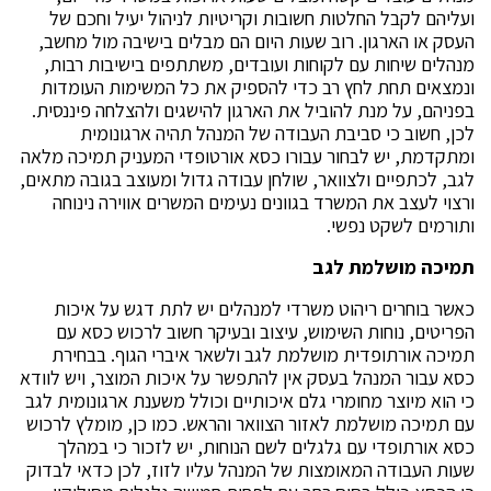
ועליהם לקבל החלטות חשובות וקריטיות לניהול יעיל וחכם של
העסק או הארגון. רוב שעות היום הם מבלים בישיבה מול מחשב,
מנהלים שיחות עם לקוחות ועובדים, משתתפים בישיבות רבות,
ונמצאים תחת לחץ רב כדי להספיק את כל המשימות העומדות
בפניהם, על מנת להוביל את הארגון להישגים ולהצלחה פיננסית.
לכן, חשוב כי סביבת העבודה של המנהל תהיה ארגונומית
ומתקדמת, יש לבחור עבורו כסא אורטופדי המעניק תמיכה מלאה
לגב, לכתפיים ולצוואר, שולחן עבודה גדול ומעוצב בגובה מתאים,
ורצוי לעצב את המשרד בגוונים נעימים המשרים אווירה נינוחה
ותורמים לשקט נפשי.
תמיכה מושלמת לגב
כאשר בוחרים ריהוט משרדי למנהלים יש לתת דגש על איכות
הפריטים, נוחות השימוש, עיצוב ובעיקר חשוב לרכוש כסא עם
תמיכה אורתופדית מושלמת לגב ולשאר איברי הגוף. בבחירת
כסא עבור המנהל בעסק אין להתפשר על איכות המוצר, ויש לוודא
כי הוא מיוצר מחומרי גלם איכותיים וכולל משענת ארגונומית לגב
עם תמיכה מושלמת לאזור הצוואר והראש. כמו כן, מומלץ לרכוש
כסא אורתופדי עם גלגלים לשם הנוחות, יש לזכור כי במהלך
שעות העבודה המאומצות של המנהל עליו לזוז, לכן כדאי לבדוק