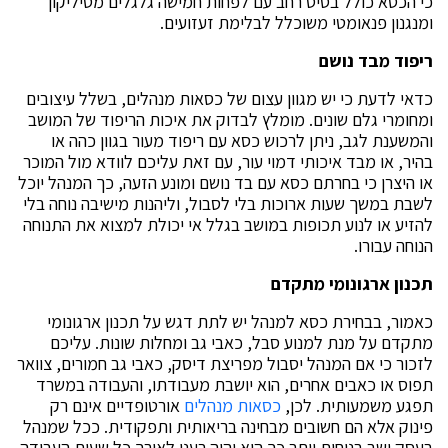
כי הכסא כולל בסיס רחב עם לפחות חמישה גלגלים מסיליקון
ומנגנון פנאומטי משוכלל לבלימת זעזועים.
ריפוד מבד נושם
כדאי לדעת כי יש מגוון עצום של כסאות מנהלים, בשלל עיצובים
ומחומרי גלם שונים. מומלץ לבדוק את איכות הריפוד של המושב
והמשענת לגב, ניתן לרכוש כסא עם ריפוד מעור בגוון כהה או
בהיר, או מבד איכותי דמוי עור, עם זאת עליכם לוודא מול המוכר
או היצרן כי בחרתם כסא עם בד נושם ומונע הזעה, כך המנהל יוכל
לשבת במשך שעות ארוכות בלי לסבול, וליהנות מישיבה נוחה בלי
להזיע או לנוע תכופות במושב בגלל אי יכולת למצוא את התנוחה
הנוחה עבורו.
תכנון ארגונומי מתקדם
כאמור, בבחירת כסא למנהל יש לתת דגש על תכנון ארגונומי
מתקדם על מנת למנוע סבל, כאבי גב ומחלות שונות. עליכם
לזכור כי אם המנהל יסבול מפריצת דיסק, כאבי גב חמורים, צוואר
תפוס או כאבים אחרים, הוא יושבת מעבודתו, והעבודה במשרד
תפגע משמעותית. לכן,
כסאות מנהלים
אורטופדיים אינם רק
פינוק אלא הם חשובים מבחינה בריאותית ותפקודית. ככל שמנהל
בעסק ישב בנוחות יותר כך הוא יהיה רענן לאורך כל שעות העבודה