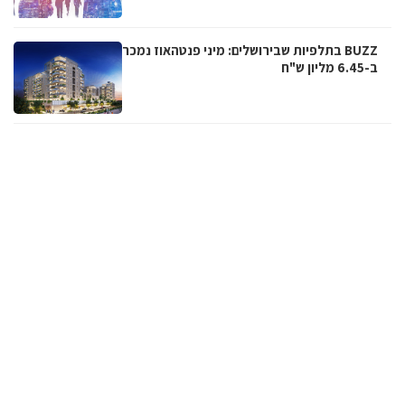
BUZZ בתלפיות שבירושלים: מיני פנטהאוז נמכר
ב-6.45 מליון ש"ח