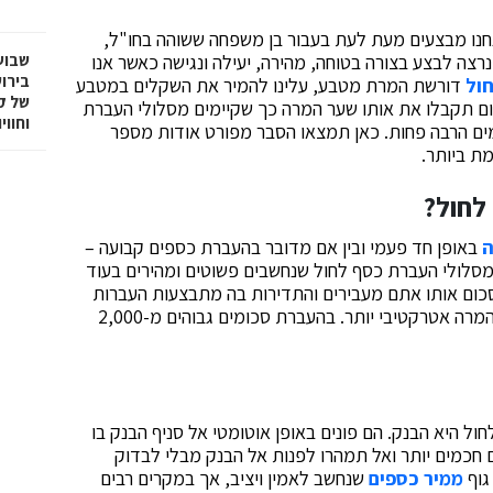
חנו מבצעים מעת לעת בעבור בן משפחה ששוהה בחו"ל,
רצה לבצע בצורה בטוחה, מהירה, יעילה ונגישה כאשר אנו
שבוע
בירו
ול
דורשת המרת מטבע, עלינו להמיר את השקלים במטבע
של ק
ם תקבלו את אותו שער המרה כך שקיימים מסלולי העברת
וחווי
ם הרבה פחות. כאן תמצאו הסבר מפורט אודות מספר
ת ביותר.
לחול?
ה
באופן חד פעמי ובין אם מדובר בהעברת כספים קבועה –
 מסלולי העברת כסף לחול שנחשבים פשוטים ומהירים בעוד
סכום אותו אתם מעבירים והתדירות בה מתבצעות העברות
על ידכם מאפשרים לכם להתמקח לטובת קבלת שער המרה אטרקטיבי יותר. בהעברת סכומים גבוהים מ-2,000
ל היא הבנק. הם פונים באופן אוטומטי אל סניף הבנק בו
חכמים יותר ואל תמהרו לפנות אל הבנק מבלי לבדוק
גוף
ממיר כספים
שנחשב לאמין ויציב, אך במקרים רבים