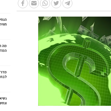
הנחיי
חווי
מה ח
המדר
מדריך
לבחי
נשיא
ונחש