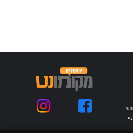
ופש
נאי