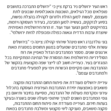
ראש העיר ירושלים ניר ברקת
ציין כי
"ירושלים התברכה בתושבים
מופלאים מכל הגילאים, השכונות והאוכלוסיות שנכונים לתת
מעצמם, לעשות למען הזולת ולתרום לקהילה בהצלת נפשות,
בסיוע לנזקקים, בעשייה למען הסביבה, בעידוד תעסוקה ויזמות,
בפרויקטים למען הנוער ועוד ועוד. זו הרוח הירושלמית האמיתית
שיוצרת ערבות הדדית וגאווה כפולה ומכופלת להיות ירושלמי".
בוני גולדנברג ראש מינהל שירותי קהילה: ציינה כי "בירושלים
עשרות אלפי מתנדבים שפועלים במגוון תחומים במסגרת מאות
ארגונים שונים. מספר המתנדבים הגדול מאפיין את רוח
הסולידריות הירושלמית ואת המסורת של הנתינה המתקיימת בכל
המגזרים בעיר. כעירייה חשוב לנו לייצר שפה מקצועית בהקשר של
ההתנדבות ואנו מקיימים הכשרות וימי עיון למפעילי מתנדבים
ולמתנדבים עצמם".
עיריית ירושלים מעודדת את פיתוח תחום ההתנדבות ומקצה
משאבים באמצעות יחידת ההתנדבות העירונית העוסקת בתכלול
עירוני ומקדמת פעולות של התנדבות, מסייעת בחיבור ותיאום בין
גופי המתנדבים השונים לצורך שיתופי פעולה שונים בשגרה ובעיקר
בעתות חירום. העירייה מעודדת את פיתוח תחום ההתנדבות,
מקצה משאבים, מעניקה ליווי מקצועי ומשלבת מתנדבים במאות