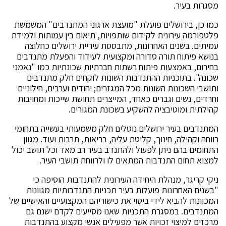
מסגרות בעיר.
כמו כן, בירושלים פועלת "מועצת ארגוני המתנדבים" המשמשת
פלטפורמה עירונית לקידום שותפויות, תיאום בין עמותות ולמידת
עמיתים. בשנים האחרונות, מתבססת עיריית ירושלים כחלוצה
בנושא פיתוח תורה סדורה ומקצועית לעידוד והפעלת מתנדבים
בחירום, באמצעות פיתוח רשתות חברתיות שכונתיות כמו "נאמני
שכונה". בתוכניות ההתנדבות השונות לוקחים חלק מתנדבים
ותושבי השכונות השונות מכל המגזרים; יהודים וערבים, חילוניים
וחרדים, נשים וגברים כאחד, המייצרים תחושת שייכות ומחויבות
קהילתית ומוטיבציה להשקיע בשכונת המגורים.
המתנדבים בעיר ירושלים נוטלים חלק משמעותי בעשייה בתחומי
רווחה וקהילה, חינוך, קליטת עליה, בריאות, תרבות ועוד. מגוון
התחומים בהם ניתן לפעול ולהתנדב בעיר רב מאד וכל תושב יכול
למצוא תחום התנדבות המתאים לו ולרווחת תושבי העיר.
ניקי קריגר, מנהלת היחידה העירונית להתנדבות הוסיפה כי
"בשנים האחרונות פועלות בעיר תכניות התנדבותיות מגוונות
המכוונות להביא לידי ביטוי את כישוריהם המקצועיים והאישיים של
המתנדבים. במסגרת התכניות שאנו מסייעים לקדם ישנם גם
מרכזים למיצוי זכויות אשר מפעילים אנשי מקצוע בהתנדבות