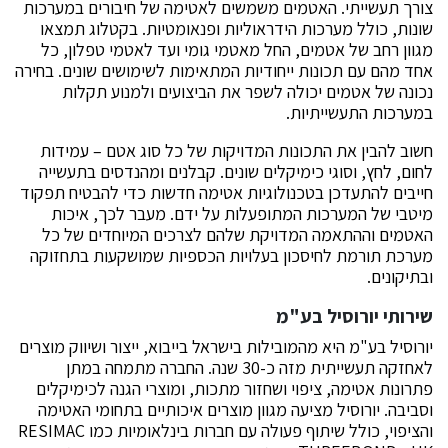
צורך תעשייתי. האטמים משמשים לאטימה של חיבורים במערכות
שונות, כולל מערכות הידראוליות ופנאומטיות. בקטלוג תמצאו
מגוון רחב של אטמים, החל מאטמי גומי ועד לאטמי טפלון, כל
אחד מהם עם תכונות ייחודיות המתאימות לשימושים שונים. בחירה
נכונה של אטמים יכולה לשפר את הביצועים ולמנוע תקלות
במערכות התעשייתיות.
חשוב להבין את התכונות המדויקות של כל סוג אטם – עמידות
לחום, לחץ, וסוגי כימיקלים שונים. קבלנים ומהנדסים בתעשייה
חייבים להתעדכן בטכנולוגיות אטימה חדשות כדי להבטיח תפקוד
מיטבי של המערכות המתופעלות על ידם. מעבר לכך, איכות
האטמים וההתאמה המדויקת שלהם לצרכים המיוחדים של כל
מערכת תורמת לחיסכון בעלויות הכספיות שמושקעות בתחזוקה
ובתיקונים.
שירותי יורוסיל בע"מ
יורוסיל בע"מ היא מהמובילות בישראל בייבוא, ייצור ושיווק מוצרים
לאחזקה תעשייתית מזה כ-30 שנה. החברה מתמחה במתן
פתרונות אטימה, ציפוי ושחזור מתכות, ומוצרי הגנה לכימיקלים
וסביבה. יורוסיל מציעה מגוון מוצרים איכותיים בתחומי האטימה
והציפוי, כולל שיתוף פעולה עם חברות בינלאומיות כמו RESIMAC