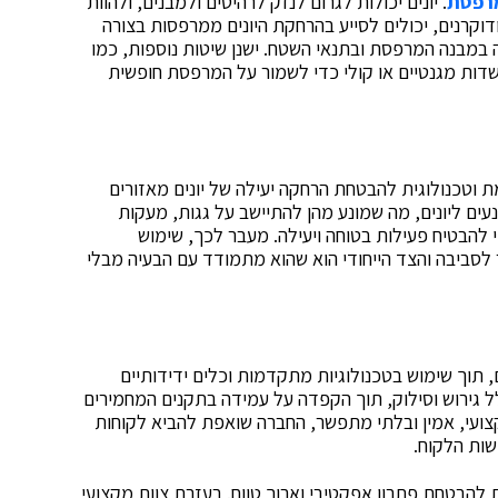
מרפסת
. יונים יכולות לגרום לנזק לרהיטים ולמבנים, ולהוות
דוקרנים, יכולים לסייע בהרחקת היונים ממרפסות בצורה
ה במבנה המרפסת ובתנאי השטח. ישנן שיטות נוספות, כמו
 שדות מגנטיים או קולי כדי לשמור על המרפסת חופשית
וטכנולוגית להבטחת הרחקה יעילה של יונים מאזורים
 נעים ליונים, מה שמונע מהן להתיישב על גגות, מעקות
 להבטיח פעילות בטוחה ויעילה. מעבר לכך, שימוש
ר לסביבה והצד הייחודי הוא שהוא מתמודד עם הבעיה מבלי
, תוך שימוש בטכנולוגיות מתקדמות וכלים ידידותיים
לל גירוש וסילוק, תוך הקפדה על עמידה בתקנים המחמירים
קצועי, אמין ובלתי מתפשר, החברה שואפת להביא לקוחות
שות הלקוח.
להבטחת פתרון אפקטיבי וארוך טווח. בעזרת צוות מקצועי