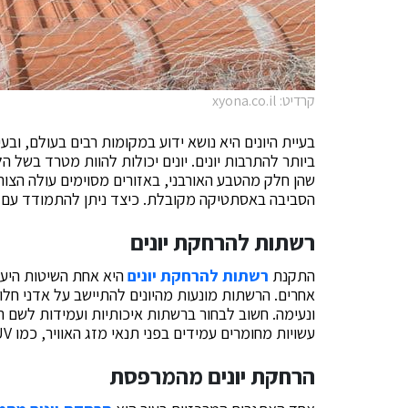
קרדיט: xyona.co.il
בעיית היונים היא נושא ידוע במקומות רבים בעולם, ובע
ביותר להתרבות יונים. יונים יכולות להוות מטרד בשל 
שהן חלק מהטבע האורבני, באזורים מסוימים עולה הצורך
הסביבה באסתטיקה מקובלת. כיצד ניתן להתמודד עם 
רשתות להרחקת יונים
התקנת
רשתות להרחקת יונים
היא אחת השיטות היעי
אחרים. הרשתות מונעות מהיונים להתיישב על אדני חלונ
ונעימה. חשוב לבחור ברשתות איכותיות ועמידות לשם 
עשויות מחומרים עמידים בפני תנאי מזג האוויר, כמו UV, והן משולבות בצורה שלא תפגע באסתטיקה של המבנה.
הרחקת יונים מהמרפסת