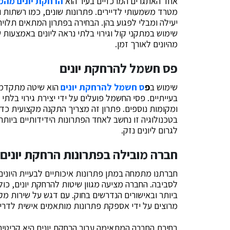
אחד האתגרים המרכזיים בעיר הוא
הרחקת יונים מה
מטרד משמעותי לדיירים. פתרונות שונים, כמו רשתות ו
יעילה ומבלי לפגוע בהן. הבחירה בפתרון המתאים תלוי
שימוש במתקני קול וגירוי בלתי נראה ליונים באמצעות
מהיונים לאורך זמן.
פס חשמל להרחקת יונים
שימוש ב
פ
ס חשמל להרחקת יונים
הוא שיטה מתקדמת 
בעייתיים. פסי החשמל פועלים על ידי יצירת גירוי בלתי
ומקומות נוספים. פתרון זה מצריך התקנה מקצועית כדי
בטכנולוגיה זו נחשב לאחד הפתרונות הידידותיים ביות
לגרום ליונים נזק.
חברה מובילה בפתרונות הרחקת יונים
חברתנו מתמחה במתן פתרונות איכותיים לבעיית היונים
לסביבה. החברה מציעה מגוון שיטות להרחקת יונים, כו
ביותר ובאישורים הנדרשים בחוק. עם דגש על שירות מ
מרוצים על ידי אספקת פתרונות מותאמים אישית לדרי
בחירת החברה המתאימה עבור הרחקת יונים היא קריטית 