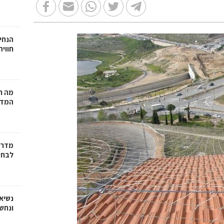
הנחיי
חווי
מה ח
המדר
מדריך
לבחי
נשיא
ונחש