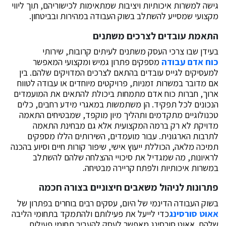
גישה למשרות איכותיות ויציבות שמתאימות לכישוריהם, תוך ליווי
מקצועי שמסייע להשתלב בשוק העבודה במהירות ובביטחון.
התאמת עובדים לצרכים משתנים
בעידן שבו צרכי העסק משתנים לעיתים קרובות, שירותי
כוח אדם עבודה
מספקים פתרון גמיש ומקצועי המאפשר
למעסיקים לגייס עובדים בהתאם לצרכים המדויקים שלהם. בין
אם מדובר במשרות זמניות, פרויקטים מיוחדים או עבודה לטווח
ארוך, חברות כוח אדם מתמחות ביכולת להתאים את המועמדים
הנכונים לכל תפקיד. הן משתמשות במאגרי מידע רחבים, כלים
טכנולוגיים מתקדמים ותהליך מיון מוקפד, שמבטיחים התאמה
מדויקת לא רק ברמה המקצועית אלא גם מבחינת התאמה
לתרבות הארגונית. עבור מועמדים, השירותים הללו מספקים
תמיכה מלאה, הכוללת ייעוץ אישי, שיפור קורות חיים וסיוע בהכנה
לראיונות, מה שמגדיל את סיכויי ההצלחה שלהם להשתלב
במשרות איכותיות ולפתח קריירה מבטיחה.
פתרונות לניהול משאבים חיצוניים בצורה חכמה
בשוק העבודה הדינמי של היום, עסקים רבים בוחרים בפתרון של
אאוט סורסינג
כדי לייעל את פעילותם ולהתמקד בתחומי הליבה
שלהם. אאוט סורסינג מאפשר לעסק להעביר תחומי פעילות