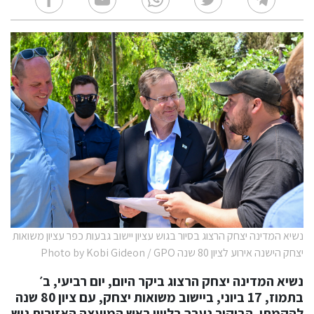
נשיא המדינה יצחק הרצוג בסיור בגוש עציון יישוב גבעות כפר עציון משואות
יצחק הישנה אירוע לציון 80 שנה Photo by Kobi Gideon / GPO
נשיא המדינה יצחק הרצוג ביקר היום, יום רביעי, ב׳
בתמוז, 17 ביוני, ביישוב משואות יצחק, עם ציון 80 שנה
להקמתו. הביקור נערך בליווי ראש המועצה האזורית גוש