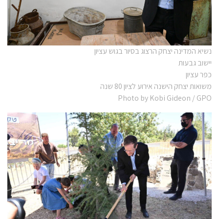
נשיא המדינה יצחק הרצוג בסיור בגוש עציון
יישוב גבעות
כפר עציון
משואות יצחק הישנה אירוע לציון 80 שנה
Photo by Kobi Gideon / GPO