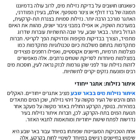
כשאנחנו חושבים על בדיקת נזילות מים, לרוב עולה בדמיוננו
תמונה של ברז דולף או צינור מטפטף. אולם, בעידן המודרני,
האתגר מורכב הרבה יותר. נזילות סמויות בצנרת תת-קרקעית,
במערכות השקיה, או אפילו במבני ציבור ישנים, מהוות את האיום
הגדול ביותר. בבאר שבע, עיר שבה התשתיות עוברות שדרוג
מתמיד, הצורך בבדיקות מקיפות ומדויקות הפך לקריטי. חברות
מתקדמות בתחום משלבות כיום טכנולוגיות מתקדמות כמו
מצלמות תרמיות, חיישנים אקוסטיים, ואפילו רחפנים מצוידים
במצלמות מיוחדות לסריקת שטחים נרחבים. אלה מאפשרים
לזהות נזילות עוד לפני שהן גורמות לנזק נראה לעין, חוסכות מים
רבים ומונעות נזקים יקרים לתשתיות.
איתור נזילות: אתגר ייחודי
איתור נזילות מים בבאר שבע
מציב אתגרים ייחודיים. האקלים
החם והיבש של העיר מקשה על זיהוי נזילות, שכן המים מתאדים
במהירות. בנוסף, הקרקע החולית באזור מקשה על מעקב אחר
תנועת המים בתת-הקרקע. לכן, חברות איתור נזילות בעיר
נדרשות לפתח שיטות ייחודיות ומותאמות לתנאי האזור.
אחת הטכניקות המעניינות שפותחו במיוחד עבור באר שבע היא
שימוש בחיישנים רגישים במיוחד לשינויי לחות בקרקע. אלה