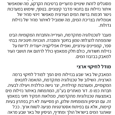
מסוגלים לזהות שינויים מזעריים ברטיבות הקרקע, מה שמאפשר
איתור נזילות גם בתנאי מדבר קיצוניים. בנוסף, שימוש במערכות
ניטור חכמות ברשת המים העירונית מאפשר זיהוי מהיר של
אנומליות בצריכת המים, מה שמוביל לאיתור מהיר של נזילות
גדולות.
מעבר לטכנולוגיה מתקדמת, העירייה והחברות המקומיות הבינו
שהמפתח להצלחה טמון בחינוך והסברה. תוכניות חינוכיות בבתי
ספר, קמפיינים עירוניים, ואפילו אפליקציה ייעודית לדיווח על
נזילות חשודות, כולם חלק ממאמץ כולל לרתום את תושבי העיר
למאבק בבזבוז המים.
מודל לחיקוי ארצי
המאבק של באר שבע בנזילות מים הפך למודל לחיקוי ברמה
הארצית. השילוב של טכנולוגיה מתקדמת, התאמה לתנאים
המקומיים, ומעורבות קהילתית, יצר גישה כוללנית ויעילה לבעיה.
חברות כמו מ. דור מאתרים בע"מ, המתמחות באיתור נזילות מים
באמצעות טכנולוגיות מתקדמות, ממלאות תפקיד חיוני במאמץ
זה. עם הניסיון והמומחיות שלהן, הן מסייעות לא רק בפתרון בעיות
קיימות, אלא גם בפיתוח אסטרטגיות מניעה לטווח ארוך. ככל
שאתגר המים בישראל הולך ומחריף, הניסיון של באר שבע מראה