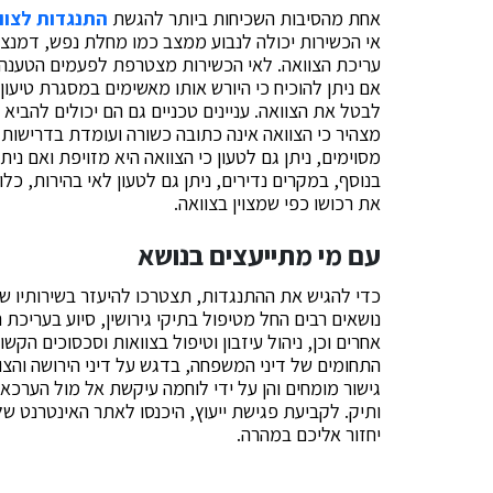
אחת מהסיבות השכיחות ביותר להגשת
התנגדות לצוו
אי הכשירות יכולה לנבוע ממצב כמו מחלת נפש, דמנצי
עריכת הצוואה. לאי הכשירות מצטרפת לפעמים הטענה כ
אם ניתן להוכיח כי היורש אותו מאשימים במסגרת טיעון
לבטל את הצוואה. עניינים טכניים גם הם יכולים להביא 
מצהיר כי הצוואה אינה כתובה כשורה ועומדת בדרישות
מסוימים, ניתן גם לטעון כי הצוואה היא מזויפת ואם נית
בנוסף, במקרים נדירים, ניתן גם לטעון לאי בהירות, כלומ
את רכושו כפי שמצוין בצוואה.
עם מי מתייעצים בנושא
כדי להגיש את ההתנגדות, תצטרכו להיעזר בשירותיו של
נושאים רבים החל מטיפול בתיקי גירושין, סיוע בעריכת 
אחרים וכן, ניהול עיזבון וטיפול בצוואות וסכסוכים הקשו
התחומים של דיני המשפחה, בדגש על דיני הירושה והצוו
גישור מומחים והן על ידי לוחמה עיקשת אל מול הערכא
ותיק. לקביעת פגישת ייעוץ, היכנסו לאתר האינטרנט של
יחזור אליכם במהרה.