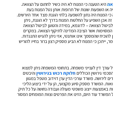
אה
היא הטענה כי המנוח לא היה כשיר לחתום על הצוואה.
ה או השפעות שונות של תרופות אותן נטל המנוח בעת
י המנוח היה נתון להשפעה בלתי הוגנת מצד אחד היורשים.
 זה אכן השפיע על החלטות המנוח בדרך לא הוגנת, ניתן
לביטול הצוואה – לדוגמא, במידה והטוען לביטול הצוואה
 המסוימות אשר הציבה המדינה לתיקוף הצוואה. במקרים
ן להוכיח שהמסמך אינו אותנטי, אזי ניתן להגיש התנגדות.
ר, ייתכן כי המנוח לא הביע מספיק רצון ברור בחייו להוריש
 עורך דין לענייני משפחה. בתחומי המשפחה ניתן למצוא
הסכמי גירושין הכוללים
חלוקת רכוש בגירושין
והיבטים
רים לירושה. משרד עורכי הדין ערן דוידוב מטפל במגוון
אות. המשרד מספק סיוע מקצועי, הן על ידי ביצוע הליכי
ות באמצעות ייצוג משפטי מעולה ועבודה נחושה על כל תיק
 המשרד עוד היום, הזינו את הפרטים וצוות המומחים המסור