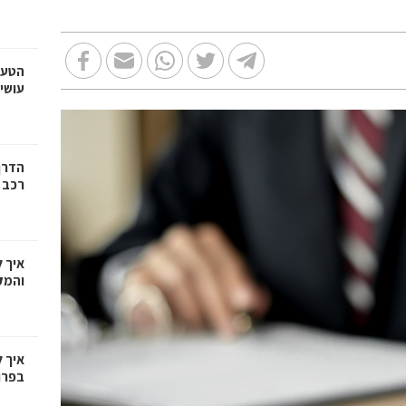
הטעו
עושי
הדרך
רכב
איך 
והמק
איך 
בפרו