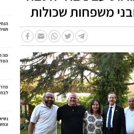
ובני משפחות שכולות
הנחיי
חווי
מה ח
המדר
מדריך
לבחי
נשיא
ונחש