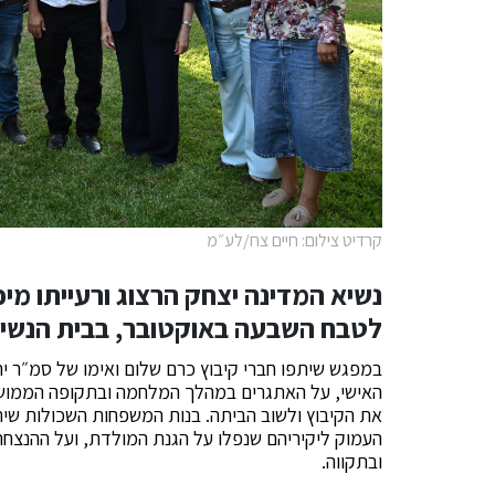
קרדיט צילום: חיים צח/לע״מ
נשיא המדינה יצחק הרצוג ורעייתו מיכ
לטבח השבעה באוקטובר, בבית הנשיא
במפגש שיתפו חברי קיבוץ כרם שלום ואימו של סמ״ר ירון
האישי, על האתגרים במהלך המלחמה ובתקופה הממושכ
את הקיבוץ ולשוב הביתה. בנות המשפחות השכולות שית
העמוק ליקיריהם שנפלו על הגנת המולדת, ועל ההנצחה
ובתקווה.